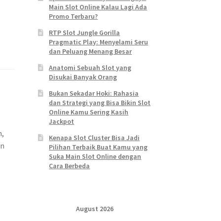
Main Slot Online Kalau Lagi Ada
Promo Terbaru?
RTP Slot Jungle Gorilla
Pragmatic Play: Menyelami Seru
dan Peluang Menang Besar
Anatomi Sebuah Slot yang
Disukai Banyak Orang
Bukan Sekadar Hoki: Rahasia
dan Strategi yang Bisa Bikin Slot
Online Kamu Sering Kasih
a
Jackpot
n,
Kenapa Slot Cluster Bisa Jadi
an
Pilihan Terbaik Buat Kamu yang
Suka Main Slot Online dengan
Cara Berbeda
August 2026