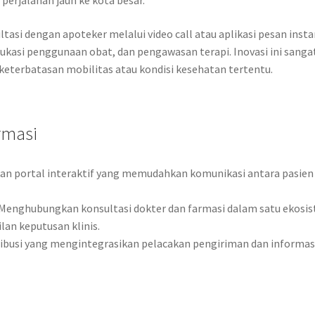
si dengan apoteker melalui video call atau aplikasi pesan insta
ukasi penggunaan obat, dan pengawasan terapi. Inovasi ini sanga
keterbatasan mobilitas atau kondisi kesehatan tertentu.
rmasi
n portal interaktif yang memudahkan komunikasi antara pasien
Menghubungkan konsultasi dokter dan farmasi dalam satu ekosi
an keputusan klinis.
ribusi yang mengintegrasikan pelacakan pengiriman dan informas