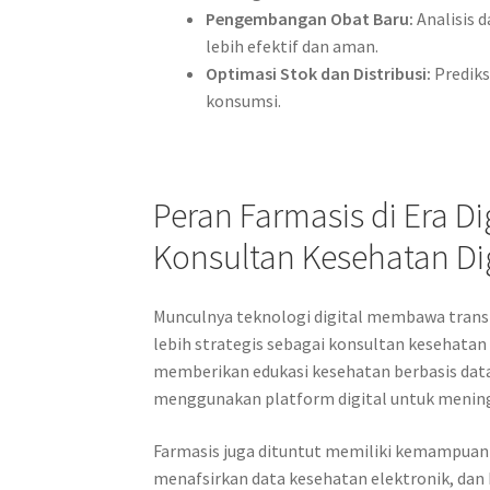
Pengembangan Obat Baru:
Analisis 
lebih efektif dan aman.
Optimasi Stok dan Distribusi:
Prediks
konsumsi.
Peran Farmasis di Era Di
Konsultan Kesehatan Dig
Munculnya teknologi digital membawa transfo
lebih strategis sebagai konsultan kesehatan 
memberikan edukasi kesehatan berbasis data
menggunakan platform digital untuk mening
Farmasis juga dituntut memiliki kemampuan 
menafsirkan data kesehatan elektronik, dan 