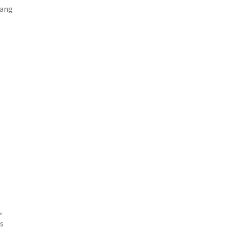
yang
,
is