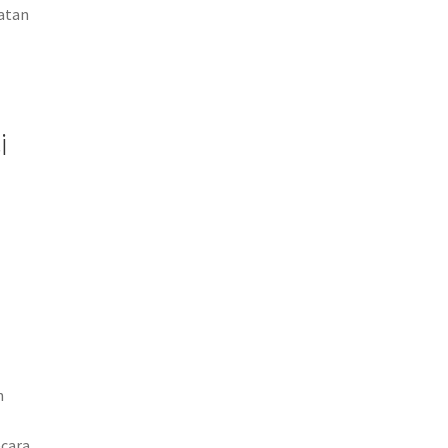
hatan
i
n
cara