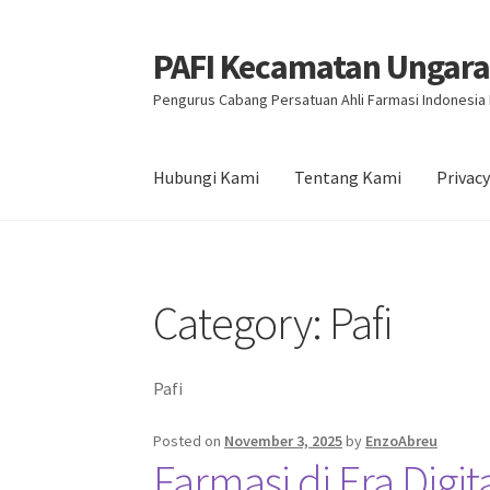
PAFI Kecamatan Ungar
Skip
Skip
to
to
Pengurus Cabang Persatuan Ahli Farmasi Indonesi
navigation
content
Hubungi Kami
Tentang Kami
Privacy
Home
Hubungi Kami
Privacy Policy
Tentang K
Category:
Pafi
Pafi
Posted on
November 3, 2025
by
EnzoAbreu
Farmasi di Era Digi