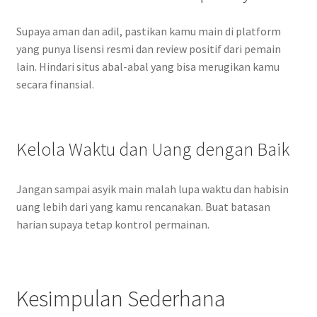
Supaya aman dan adil, pastikan kamu main di platform
yang punya lisensi resmi dan review positif dari pemain
lain. Hindari situs abal-abal yang bisa merugikan kamu
secara finansial.
Kelola Waktu dan Uang dengan Baik
Jangan sampai asyik main malah lupa waktu dan habisin
uang lebih dari yang kamu rencanakan. Buat batasan
harian supaya tetap kontrol permainan.
Kesimpulan Sederhana