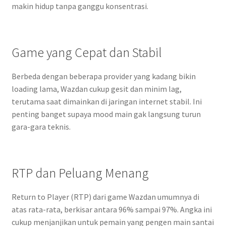
makin hidup tanpa ganggu konsentrasi.
Game yang Cepat dan Stabil
Berbeda dengan beberapa provider yang kadang bikin
loading lama, Wazdan cukup gesit dan minim lag,
terutama saat dimainkan di jaringan internet stabil. Ini
penting banget supaya mood main gak langsung turun
gara-gara teknis.
RTP dan Peluang Menang
Return to Player (RTP) dari game Wazdan umumnya di
atas rata-rata, berkisar antara 96% sampai 97%. Angka ini
cukup menjanjikan untuk pemain yang pengen main santai