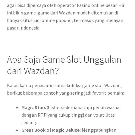
agar bisa dipercaya oleh operator kasino online besar. Hal
ini bikin game-game dari Wazdan mudah ditemukan di
banyak situs judi online populer, termasuk yang melayani
pasar Indonesia.
Apa Saja Game Slot Unggulan
dari Wazdan?
Kalau kamu penasaran sama koleksi game slot Wazdan,
berikut beberapa contoh yang sering jadi favorit pemain:
Magic Stars 3:
Slot sederhana tapi penuh warna
dengan RTP yang cukup tinggi dan volatilitas
sedang.
Great Book of Magic Deluxe:
Menggabungkan