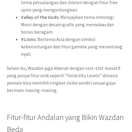
tema petualangan dan misteri dengan fitur free
spins yang menguntungkan.
Valley of the Gods:
Menyajikan tema mitologi
Mesir dengan desain grafis yang memukau dan
bonus beragam.
9 Lions:
Bertema Asia dengan simbol
keberuntungan dan fitur gamble yang menantang
nyali.
Selain itu, Wazdan juga dikenal dengan slot-slot inovatif
yang punya fitur unik seperti “Volatility Levels” dimana
pemain bisa memilih tingkat risiko sendiri sesuai gaya
bermain masing-masing.
Fitur-fitur Andalan yang Bikin Wazdan
Beda