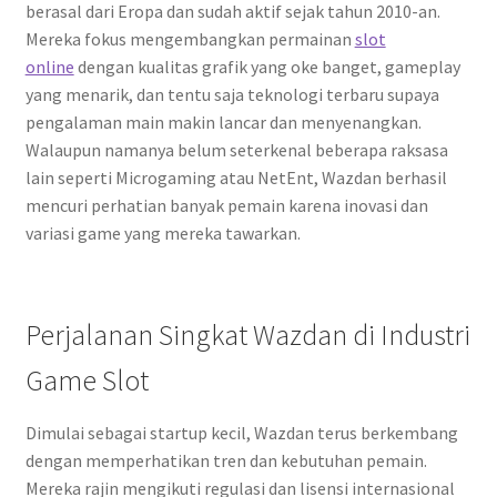
berasal dari Eropa dan sudah aktif sejak tahun 2010-an.
Mereka fokus mengembangkan permainan
slot
online
dengan kualitas grafik yang oke banget, gameplay
yang menarik, dan tentu saja teknologi terbaru supaya
pengalaman main makin lancar dan menyenangkan.
Walaupun namanya belum seterkenal beberapa raksasa
lain seperti Microgaming atau NetEnt, Wazdan berhasil
mencuri perhatian banyak pemain karena inovasi dan
variasi game yang mereka tawarkan.
Perjalanan Singkat Wazdan di Industri
Game Slot
Dimulai sebagai startup kecil, Wazdan terus berkembang
dengan memperhatikan tren dan kebutuhan pemain.
Mereka rajin mengikuti regulasi dan lisensi internasional