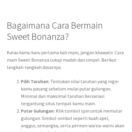
Bagaimana Cara Bermain
Sweet Bonanza?
Kalau kamu baru pertama kali main, jangan khawatir. Cara
main Sweet Bonanza cukup mudah dan simpel. Berikut
langkah-langkah dasarnya:
Pilih Taruhan:
Tentukan nilai taruhan yang ingin
kamu pasang sebelum mulai putar gulungan.
Minimal dan maksimal taruhan bervariasi
tergantung situs tempat kamu main.
Putar Gulungan:
Klik tombol spin untuk memutar
gulungan. Simbol-simbol seperti buah apel,
anggur, semangka, serta permen warna-warni akan