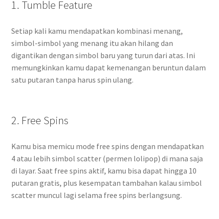
1. Tumble Feature
Setiap kali kamu mendapatkan kombinasi menang,
simbol-simbol yang menang itu akan hilang dan
digantikan dengan simbol baru yang turun dari atas. Ini
memungkinkan kamu dapat kemenangan beruntun dalam
satu putaran tanpa harus spin ulang.
2. Free Spins
Kamu bisa memicu mode free spins dengan mendapatkan
4 atau lebih simbol scatter (permen lolipop) di mana saja
di layar. Saat free spins aktif, kamu bisa dapat hingga 10
putaran gratis, plus kesempatan tambahan kalau simbol
scatter muncul lagi selama free spins berlangsung.