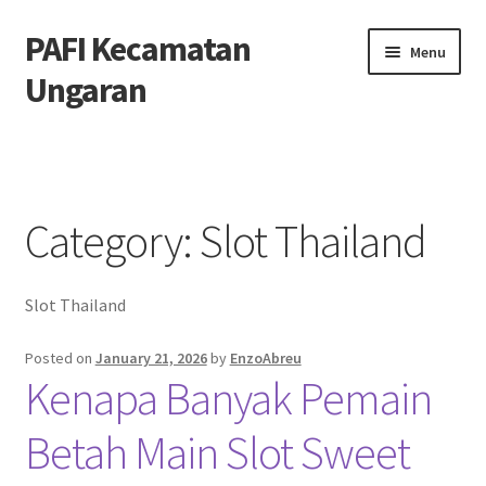
PAFI Kecamatan
Skip
Skip
Menu
to
to
Ungaran
navigation
content
Home
Hubungi Kami
Category:
Slot Thailand
Privacy Policy
Slot Thailand
Tentang Kami
Posted on
January 21, 2026
by
EnzoAbreu
Kenapa Banyak Pemain
Betah Main Slot Sweet