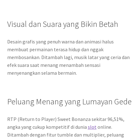
Visual dan Suara yang Bikin Betah
Desain grafis yang penuh warna dan animasi halus
membuat permainan terasa hidup dan nggak
membosankan. Ditambah lagi, musik latar yang ceria dan
efek suara saat menang menambah sensasi
menyenangkan selama bermain.
Peluang Menang yang Lumayan Gede
RTP (Return to Player) Sweet Bonanza sekitar 96,51%,
angka yang cukup kompetitif di dunia
slot
online.
Ditambah dengan fitur tumble dan multiplier, peluang