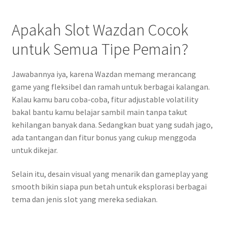
Apakah Slot Wazdan Cocok
untuk Semua Tipe Pemain?
Jawabannya iya, karena Wazdan memang merancang
game yang fleksibel dan ramah untuk berbagai kalangan.
Kalau kamu baru coba-coba, fitur adjustable volatility
bakal bantu kamu belajar sambil main tanpa takut
kehilangan banyak dana. Sedangkan buat yang sudah jago,
ada tantangan dan fitur bonus yang cukup menggoda
untuk dikejar.
Selain itu, desain visual yang menarik dan gameplay yang
smooth bikin siapa pun betah untuk eksplorasi berbagai
tema dan jenis slot yang mereka sediakan.