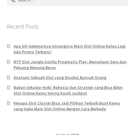
for:
Recent Posts
Apa Sih Sebenarnya Untungnya Main Slot Online Kalau Lagi
Ada Promo Terbaru?
RTP Slot Jungle Gorilla Pragmatic Play: Menyelami Seru dan
Peluang Menang Besar
Anatomi Sebuah Slot yang Disukai Banyak Orang
Bukan Sekadar Hoki: Rahasia dan Strategi yang Bisa Bikin
Slot Online Kamu Sering Kasih Jackpot
Kenapa Slot Cluster Bisa Jadi Pilihan Terbaik Buat Kamu
yang Suka Main Slot Online dengan Cara Berbeda