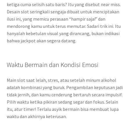
ketiga cuma selisih satu baris? Itu yang disebut near miss.
Desain slot seringkali sengaja dibuat untuk menciptakan
ilusi ini, yang memicu perasaan “hampir saja!” dan
mendorong kamu untuk terus memutar. Sadari trik ini. Itu
hanyalah kebetulan visual yang dirancang, bukan indikasi
bahwa jackpot akan segera datang.
Waktu Bermain dan Kondisi Emosi
Main slot saat lelah, stres, atau setelah minum alkohol
adalah kombinasi yang buruk. Pengambilan keputusan jadi
tidak jernih, dan kamu cenderung bertaruh secara impulsif.
Pilih waktu ketika pikiran sedang segar dan fokus. Selain
itu, atur timer! Terlalu asyik bermain bisa membuat lupa
waktu dan akhirnya keterusan.