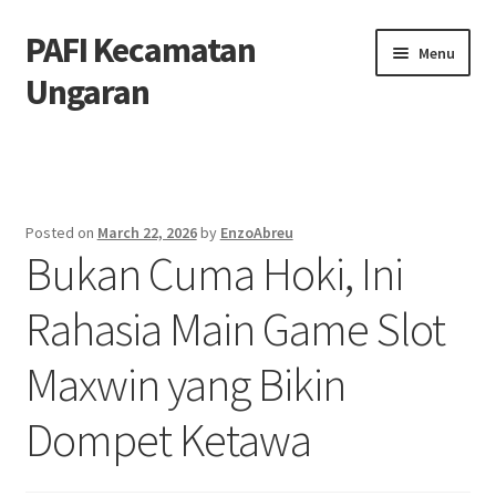
PAFI Kecamatan
Skip
Skip
Menu
to
to
Ungaran
navigation
content
Home
Hubungi Kami
Posted on
March 22, 2026
by
EnzoAbreu
Bukan Cuma Hoki, Ini
Privacy Policy
Rahasia Main Game Slot
Tentang Kami
Maxwin yang Bikin
Dompet Ketawa