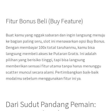
Fitur Bonus Beli (Buy Feature)
Buat kamu yang nggak sabaran dan ingin langsung menuju
ke bagian paling seru, slot ini menawarkan opsi Buy Bonus.
Dengan membayar 100x total taruhanmu, kamu bisa
langsung membeli akses ke Putaran Gratis. Ini adalah
pilihan yang berisiko tinggi, tapi bisa langsung
memberikan sensasi fitur utama tanpa harus menunggu
scatter muncul secara alami. Pertimbangkan baik-baik
modalmu sebelum menggunakan fitur ini ya.
Dari Sudut Pandang Pemain: