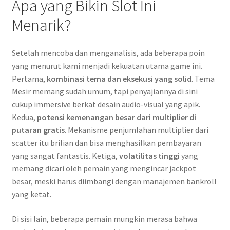
Apa yang Bikin Slot Ini
Menarik?
Setelah mencoba dan menganalisis, ada beberapa poin
yang menurut kami menjadi kekuatan utama game ini.
Pertama,
kombinasi tema dan eksekusi yang solid
. Tema
Mesir memang sudah umum, tapi penyajiannya di sini
cukup immersive berkat desain audio-visual yang apik.
Kedua,
potensi kemenangan besar dari multiplier di
putaran gratis
. Mekanisme penjumlahan multiplier dari
scatter itu brilian dan bisa menghasilkan pembayaran
yang sangat fantastis. Ketiga,
volatilitas tinggi
yang
memang dicari oleh pemain yang mengincar jackpot
besar, meski harus diimbangi dengan manajemen bankroll
yang ketat.
Di sisi lain, beberapa pemain mungkin merasa bahwa