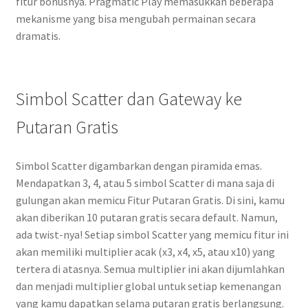
fitur bonusnya. Pragmatic Play memasukkan beberapa
mekanisme yang bisa mengubah permainan secara
dramatis.
Simbol Scatter dan Gateway ke
Putaran Gratis
Simbol Scatter digambarkan dengan piramida emas.
Mendapatkan 3, 4, atau 5 simbol Scatter di mana saja di
gulungan akan memicu Fitur Putaran Gratis. Di sini, kamu
akan diberikan 10 putaran gratis secara default. Namun,
ada twist-nya! Setiap simbol Scatter yang memicu fitur ini
akan memiliki multiplier acak (x3, x4, x5, atau x10) yang
tertera di atasnya. Semua multiplier ini akan dijumlahkan
dan menjadi multiplier global untuk setiap kemenangan
yang kamu dapatkan selama putaran gratis berlangsung.