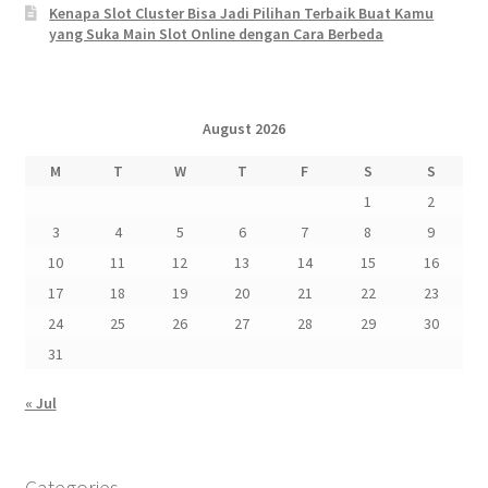
Kenapa Slot Cluster Bisa Jadi Pilihan Terbaik Buat Kamu
yang Suka Main Slot Online dengan Cara Berbeda
August 2026
M
T
W
T
F
S
S
1
2
3
4
5
6
7
8
9
10
11
12
13
14
15
16
17
18
19
20
21
22
23
24
25
26
27
28
29
30
31
« Jul
Categories