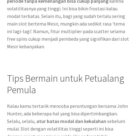
periode tanpa kemenangan bisa cukup panjang
karena
volatilitasnya yang tinggi. Ini bisa bikin frustasi kalau
modal terbatas. Selain itu, bagi yang sudah terlalu sering
main slot bertema Mesir, mungkin ada sedikit rasa 'tema
ini lagi-lagi'. Namun, fitur multiplier pada scatter selama
free spins cukup menjadi pembeda yang signifikan dari slot
Mesir kebanyakan.
Tips Bermain untuk Petualang
Pemula
Kalau kamu tertarik mencoba peruntungan bersama John
Hunter, ada beberapa hal yang bisa dipertimbangkan.
Selalu, selalu,
atur batas modal dan kekalahan
sebelum
mulai. Slot dengan volatilitas tinggi seperti ini bisa