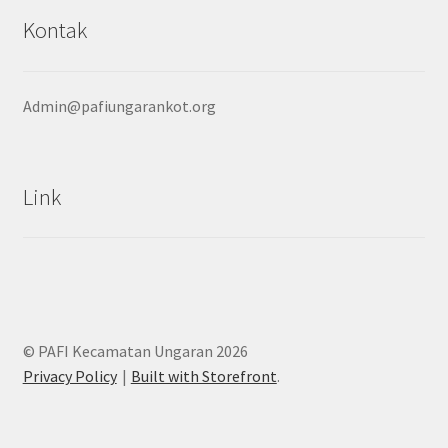
Kontak
Admin@pafiungarankot.org
Link
© PAFI Kecamatan Ungaran 2026
Privacy Policy
Built with Storefront
.