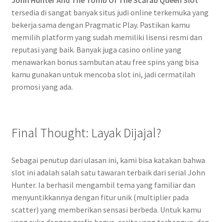
John Hunter And The Tomb Of The Scarab Queen Slot
tersedia di sangat banyak situs judi online terkemuka yang
bekerja sama dengan Pragmatic Play. Pastikan kamu
memilih platform yang sudah memiliki lisensi resmi dan
reputasi yang baik. Banyak juga casino online yang
menawarkan bonus sambutan atau free spins yang bisa
kamu gunakan untuk mencoba slot ini, jadi cermatilah
promosi yang ada.
Final Thought: Layak Dijajal?
Sebagai penutup dari ulasan ini, kami bisa katakan bahwa
slot ini adalah salah satu tawaran terbaik dari serial John
Hunter. Ia berhasil mengambil tema yang familiar dan
menyuntikkannya dengan fitur unik (multiplier pada
scatter) yang memberikan sensasi berbeda. Untuk kamu