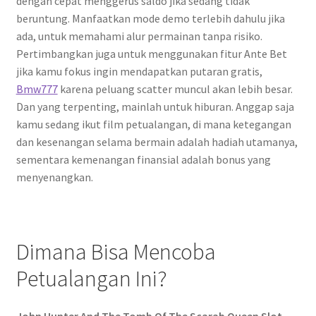
dengan cepat menggerus saldo jika sedang tidak
beruntung. Manfaatkan mode demo terlebih dahulu jika
ada, untuk memahami alur permainan tanpa risiko.
Pertimbangkan juga untuk menggunakan fitur Ante Bet
jika kamu fokus ingin mendapatkan putaran gratis,
Bmw777
karena peluang scatter muncul akan lebih besar.
Dan yang terpenting, mainlah untuk hiburan. Anggap saja
kamu sedang ikut film petualangan, di mana ketegangan
dan kesenangan selama bermain adalah hadiah utamanya,
sementara kemenangan finansial adalah bonus yang
menyenangkan.
Dimana Bisa Mencoba
Petualangan Ini?