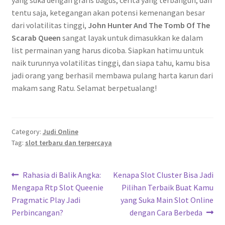
yang suka dengan grafis bagus, cerita yang terbangun, dan
tentu saja, ketegangan akan potensi kemenangan besar
dari volatilitas tinggi,
John Hunter And The Tomb Of The
Scarab Queen
sangat layak untuk dimasukkan ke dalam
list permainan yang harus dicoba. Siapkan hatimu untuk
naik turunnya volatilitas tinggi, dan siapa tahu, kamu bisa
jadi orang yang berhasil membawa pulang harta karun dari
makam sang Ratu. Selamat berpetualang!
Category:
Judi Online
Tag:
slot terbaru dan terpercaya
Post
Previous
Next
Rahasia di Balik Angka:
Kenapa Slot Cluster Bisa Jadi
post:
post:
Mengapa Rtp Slot Queenie
Pilihan Terbaik Buat Kamu
navigation
Pragmatic Play Jadi
yang Suka Main Slot Online
Perbincangan?
dengan Cara Berbeda