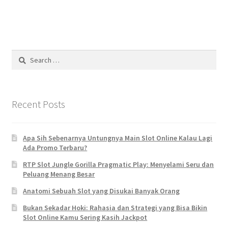
Search
for:
Recent Posts
Apa Sih Sebenarnya Untungnya Main Slot Online Kalau Lagi
Ada Promo Terbaru?
RTP Slot Jungle Gorilla Pragmatic Play: Menyelami Seru dan
Peluang Menang Besar
Anatomi Sebuah Slot yang Disukai Banyak Orang
Bukan Sekadar Hoki: Rahasia dan Strategi yang Bisa Bikin
Slot Online Kamu Sering Kasih Jackpot