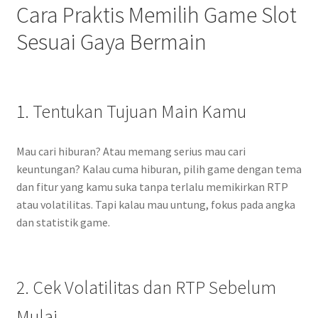
Cara Praktis Memilih Game Slot
Sesuai Gaya Bermain
1. Tentukan Tujuan Main Kamu
Mau cari hiburan? Atau memang serius mau cari
keuntungan? Kalau cuma hiburan, pilih game dengan tema
dan fitur yang kamu suka tanpa terlalu memikirkan RTP
atau volatilitas. Tapi kalau mau untung, fokus pada angka
dan statistik game.
2. Cek Volatilitas dan RTP Sebelum
Mulai