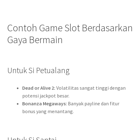
Contoh Game Slot Berdasarkan
Gaya Bermain
Untuk Si Petualang
Dead or Alive 2:
Volatilitas sangat tinggi dengan
potensi jackpot besar.
Bonanza Megaways:
Banyak payline dan fitur
bonus yang menantang.