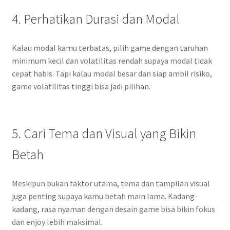
4. Perhatikan Durasi dan Modal
Kalau modal kamu terbatas, pilih game dengan taruhan
minimum kecil dan volatilitas rendah supaya modal tidak
cepat habis. Tapi kalau modal besar dan siap ambil risiko,
game volatilitas tinggi bisa jadi pilihan.
5. Cari Tema dan Visual yang Bikin
Betah
Meskipun bukan faktor utama, tema dan tampilan visual
juga penting supaya kamu betah main lama. Kadang-
kadang, rasa nyaman dengan desain game bisa bikin fokus
dan enjoy lebih maksimal.