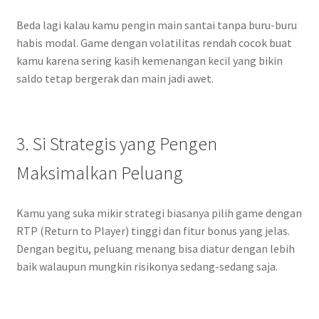
Beda lagi kalau kamu pengin main santai tanpa buru-buru
habis modal. Game dengan volatilitas rendah cocok buat
kamu karena sering kasih kemenangan kecil yang bikin
saldo tetap bergerak dan main jadi awet.
3. Si Strategis yang Pengen
Maksimalkan Peluang
Kamu yang suka mikir strategi biasanya pilih game dengan
RTP (Return to Player) tinggi dan fitur bonus yang jelas.
Dengan begitu, peluang menang bisa diatur dengan lebih
baik walaupun mungkin risikonya sedang-sedang saja.