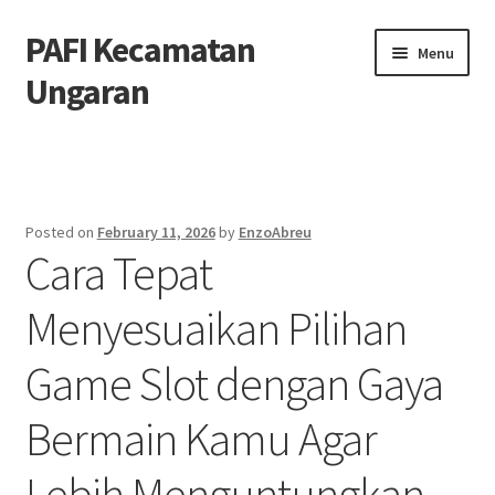
PAFI Kecamatan
Skip
Skip
Menu
to
to
Ungaran
navigation
content
Home
Hubungi Kami
Posted on
February 11, 2026
by
EnzoAbreu
Cara Tepat
Privacy Policy
Menyesuaikan Pilihan
Tentang Kami
Game Slot dengan Gaya
Bermain Kamu Agar
Lebih Menguntungkan