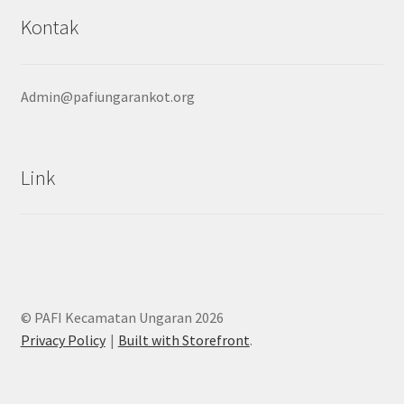
Kontak
Admin@pafiungarankot.org
Link
© PAFI Kecamatan Ungaran 2026
Privacy Policy
Built with Storefront
.