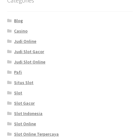
Categories
Blog
Casino
Judi Online
Judi Slot Gacor
Judi Slot Online
Pafi
Situs Slot
Slot
Slot Gacor
Slot Indonesia
Slot Online
Slot Online Terpercaya