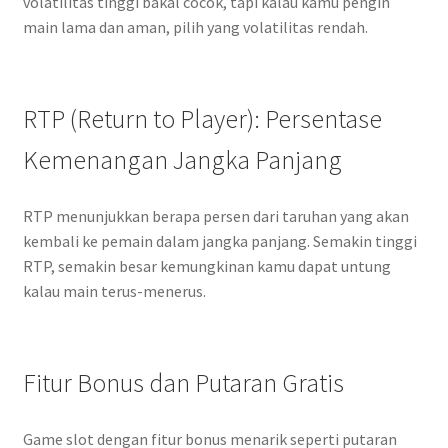
volatilitas tinggi bakal cocok, tapi kalau kamu pengin
main lama dan aman, pilih yang volatilitas rendah.
RTP (Return to Player): Persentase
Kemenangan Jangka Panjang
RTP menunjukkan berapa persen dari taruhan yang akan
kembali ke pemain dalam jangka panjang. Semakin tinggi
RTP, semakin besar kemungkinan kamu dapat untung
kalau main terus-menerus.
Fitur Bonus dan Putaran Gratis
Game slot dengan fitur bonus menarik seperti putaran