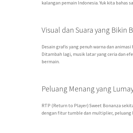
kalangan pemain Indonesia. Yuk kita bahas sa
Visual dan Suara yang Bikin 
Desain grafis yang penuh warna dan animas
Ditambah lagi, musik latar yang ceria dan
bermain.
Peluang Menang yang Luma
RTP (Return to Player) Sweet Bonanza sekita
dengan fitur tumble dan multiplier, peluang