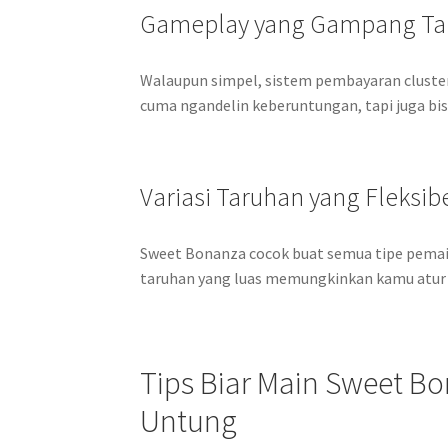
Gameplay yang Gampang Ta
Walaupun simpel, sistem pembayaran cluster 
cuma ngandelin keberuntungan, tapi juga bis
Variasi Taruhan yang Fleksib
Sweet Bonanza cocok buat semua tipe pemai
taruhan yang luas memungkinkan kamu atur 
Tips Biar Main Sweet B
Untung