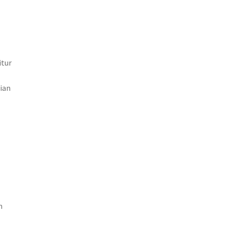
itur
ian
n