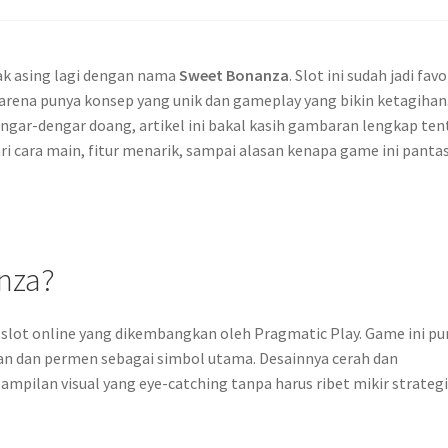
gak asing lagi dengan nama
Sweet Bonanza
. Slot ini sudah jadi favo
 karena punya konsep yang unik dan gameplay yang bikin ketagihan
gar-dengar doang, artikel ini bakal kasih gambaran lengkap te
ari cara main, fitur menarik, sampai alasan kenapa game ini panta
anza?
slot online yang dikembangkan oleh Pragmatic Play. Game ini pu
 dan permen sebagai simbol utama. Desainnya cerah dan
pilan visual yang eye-catching tanpa harus ribet mikir strateg