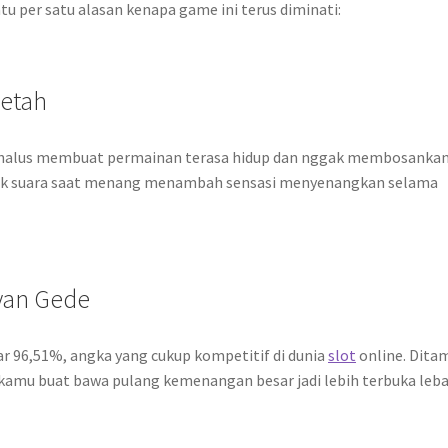
tu per satu alasan kenapa game ini terus diminati:
Betah
i halus membuat permainan terasa hidup dan nggak membosankan
 efek suara saat menang menambah sensasi menyenangkan selama
yan Gede
r 96,51%, angka yang cukup kompetitif di dunia
slot
online. Dita
 kamu buat bawa pulang kemenangan besar jadi lebih terbuka leba