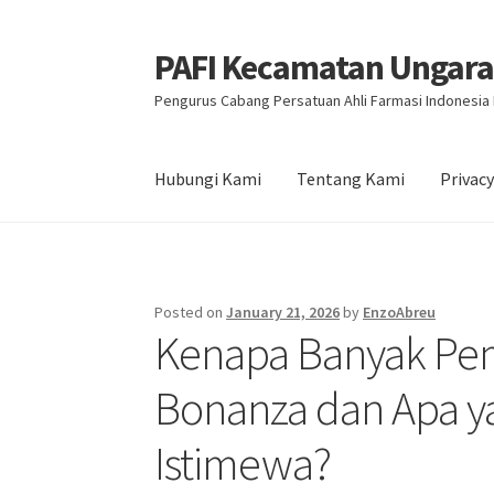
PAFI Kecamatan Ungar
Skip
Skip
to
to
Pengurus Cabang Persatuan Ahli Farmasi Indonesi
navigation
content
Hubungi Kami
Tentang Kami
Privacy
Home
Hubungi Kami
Privacy Policy
Tentang K
Posted on
January 21, 2026
by
EnzoAbreu
Kenapa Banyak Pem
Bonanza dan Apa y
Istimewa?