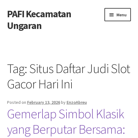
PAFI Kecamatan
Skip
Skip
Menu
to
to
Ungaran
navigation
content
Home
Hubungi Kami
Tag:
Situs Daftar Judi Slot
Privacy Policy
Gacor Hari Ini
Tentang Kami
Posted on
February 13, 2026
by
EnzoAbreu
Gemerlap Simbol Klasik
yang Berputar Bersama: