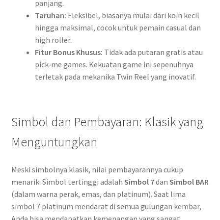
panjang.
Taruhan:
Fleksibel, biasanya mulai dari koin kecil
hingga maksimal, cocok untuk pemain casual dan
high roller.
Fitur Bonus Khusus:
Tidak ada putaran gratis atau
pick-me games. Kekuatan game ini sepenuhnya
terletak pada mekanika Twin Reel yang inovatif.
Simbol dan Pembayaran: Klasik yang
Menguntungkan
Meski simbolnya klasik, nilai pembayarannya cukup
menarik. Simbol tertinggi adalah
Simbol 7
dan
Simbol BAR
(dalam warna perak, emas, dan platinum). Saat lima
simbol 7 platinum mendarat di semua gulungan kembar,
Anda bisa mendapatkan kemenangan yang sangat