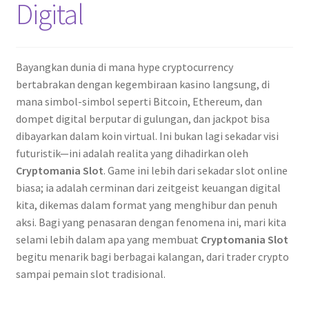
Digital
Bayangkan dunia di mana hype cryptocurrency
bertabrakan dengan kegembiraan kasino langsung, di
mana simbol-simbol seperti Bitcoin, Ethereum, dan
dompet digital berputar di gulungan, dan jackpot bisa
dibayarkan dalam koin virtual. Ini bukan lagi sekadar visi
futuristik—ini adalah realita yang dihadirkan oleh
Cryptomania Slot
. Game ini lebih dari sekadar slot online
biasa; ia adalah cerminan dari zeitgeist keuangan digital
kita, dikemas dalam format yang menghibur dan penuh
aksi. Bagi yang penasaran dengan fenomena ini, mari kita
selami lebih dalam apa yang membuat
Cryptomania Slot
begitu menarik bagi berbagai kalangan, dari trader crypto
sampai pemain slot tradisional.