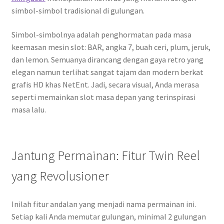
simbol-simbol tradisional di gulungan.
Simbol-simbolnya adalah penghormatan pada masa
keemasan mesin slot: BAR, angka 7, buah ceri, plum, jeruk,
dan lemon. Semuanya dirancang dengan gaya retro yang
elegan namun terlihat sangat tajam dan modern berkat
grafis HD khas NetEnt. Jadi, secara visual, Anda merasa
seperti memainkan slot masa depan yang terinspirasi
masa lalu.
Jantung Permainan: Fitur Twin Reel
yang Revolusioner
Inilah fitur andalan yang menjadi nama permainan ini.
Setiap kali Anda memutar gulungan, minimal 2 gulungan