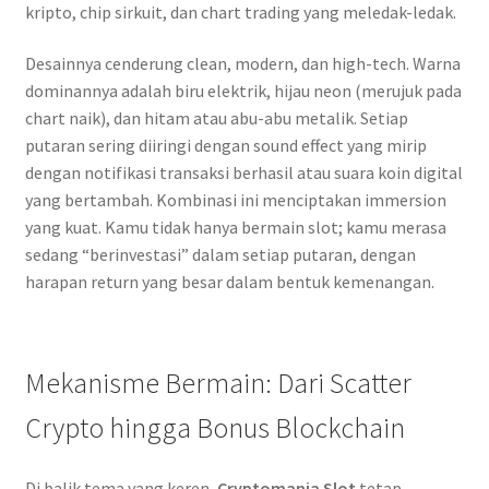
kripto, chip sirkuit, dan chart trading yang meledak-ledak.
Desainnya cenderung clean, modern, dan high-tech. Warna
dominannya adalah biru elektrik, hijau neon (merujuk pada
chart naik), dan hitam atau abu-abu metalik. Setiap
putaran sering diiringi dengan sound effect yang mirip
dengan notifikasi transaksi berhasil atau suara koin digital
yang bertambah. Kombinasi ini menciptakan immersion
yang kuat. Kamu tidak hanya bermain slot; kamu merasa
sedang “berinvestasi” dalam setiap putaran, dengan
harapan return yang besar dalam bentuk kemenangan.
Mekanisme Bermain: Dari Scatter
Crypto hingga Bonus Blockchain
Di balik tema yang keren,
Cryptomania Slot
tetap