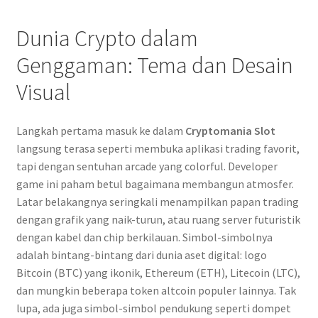
Dunia Crypto dalam
Genggaman: Tema dan Desain
Visual
Langkah pertama masuk ke dalam
Cryptomania Slot
langsung terasa seperti membuka aplikasi trading favorit,
tapi dengan sentuhan arcade yang colorful. Developer
game ini paham betul bagaimana membangun atmosfer.
Latar belakangnya seringkali menampilkan papan trading
dengan grafik yang naik-turun, atau ruang server futuristik
dengan kabel dan chip berkilauan. Simbol-simbolnya
adalah bintang-bintang dari dunia aset digital: logo
Bitcoin (BTC) yang ikonik, Ethereum (ETH), Litecoin (LTC),
dan mungkin beberapa token altcoin populer lainnya. Tak
lupa, ada juga simbol-simbol pendukung seperti dompet