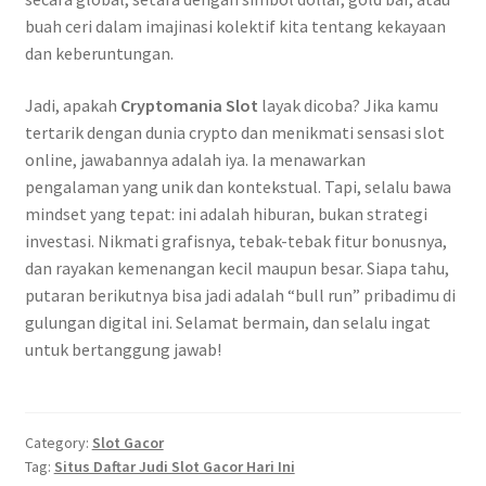
buah ceri dalam imajinasi kolektif kita tentang kekayaan
dan keberuntungan.
Jadi, apakah
Cryptomania Slot
layak dicoba? Jika kamu
tertarik dengan dunia crypto dan menikmati sensasi slot
online, jawabannya adalah iya. Ia menawarkan
pengalaman yang unik dan kontekstual. Tapi, selalu bawa
mindset yang tepat: ini adalah hiburan, bukan strategi
investasi. Nikmati grafisnya, tebak-tebak fitur bonusnya,
dan rayakan kemenangan kecil maupun besar. Siapa tahu,
putaran berikutnya bisa jadi adalah “bull run” pribadimu di
gulungan digital ini. Selamat bermain, dan selalu ingat
untuk bertanggung jawab!
Category:
Slot Gacor
Tag:
Situs Daftar Judi Slot Gacor Hari Ini