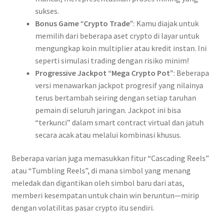
sukses.
Bonus Game “Crypto Trade”
: Kamu diajak untuk
memilih dari beberapa aset crypto di layar untuk
mengungkap koin multiplier atau kredit instan. Ini
seperti simulasi trading dengan risiko minim!
Progressive Jackpot “Mega Crypto Pot”
: Beberapa
versi menawarkan jackpot progresif yang nilainya
terus bertambah seiring dengan setiap taruhan
pemain di seluruh jaringan. Jackpot ini bisa
“terkunci” dalam smart contract virtual dan jatuh
secara acak atau melalui kombinasi khusus.
Beberapa varian juga memasukkan fitur “Cascading Reels”
atau “Tumbling Reels”, di mana simbol yang menang
meledak dan digantikan oleh simbol baru dari atas,
memberi kesempatan untuk chain win beruntun—mirip
dengan volatilitas pasar crypto itu sendiri.