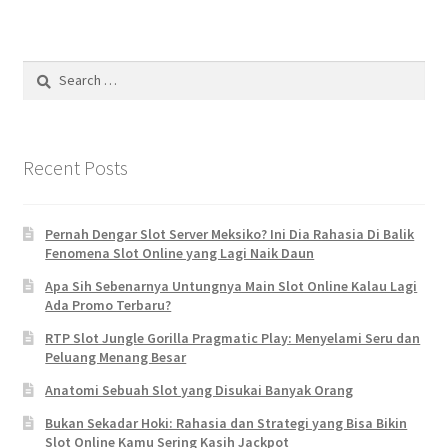
Search
for:
Recent Posts
Pernah Dengar Slot Server Meksiko? Ini Dia Rahasia Di Balik
Fenomena Slot Online yang Lagi Naik Daun
Apa Sih Sebenarnya Untungnya Main Slot Online Kalau Lagi
Ada Promo Terbaru?
RTP Slot Jungle Gorilla Pragmatic Play: Menyelami Seru dan
Peluang Menang Besar
Anatomi Sebuah Slot yang Disukai Banyak Orang
Bukan Sekadar Hoki: Rahasia dan Strategi yang Bisa Bikin
Slot Online Kamu Sering Kasih Jackpot