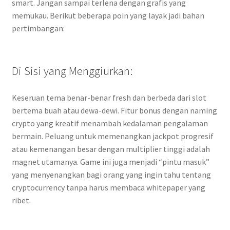
smart. Jangan sampai terlena dengan grafis yang
memukau. Berikut beberapa poin yang layak jadi bahan
pertimbangan:
Di Sisi yang Menggiurkan:
Keseruan tema benar-benar fresh dan berbeda dari slot
bertema buah atau dewa-dewi. Fitur bonus dengan naming
crypto yang kreatif menambah kedalaman pengalaman
bermain. Peluang untuk memenangkan jackpot progresif
atau kemenangan besar dengan multiplier tinggi adalah
magnet utamanya. Game ini juga menjadi “pintu masuk”
yang menyenangkan bagi orang yang ingin tahu tentang
cryptocurrency tanpa harus membaca whitepaper yang
ribet.