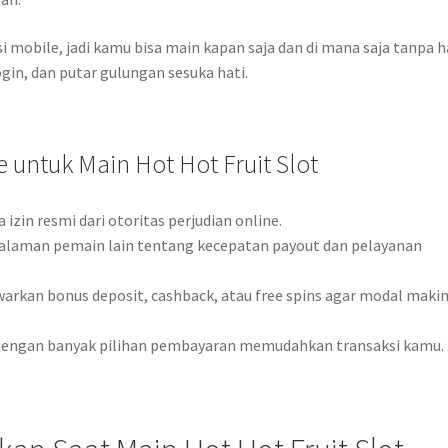
 mobile, jadi kamu bisa main kapan saja dan di mana saja tanpa h
gin, dan putar gulungan sesuka hati.
e untuk Main Hot Hot Fruit Slot
 izin resmi dari otoritas perjudian online.
alaman pemain lain tentang kecepatan payout dan pelayanan
arkan bonus deposit, cashback, atau free spins agar modal maki
dengan banyak pilihan pembayaran memudahkan transaksi kamu.