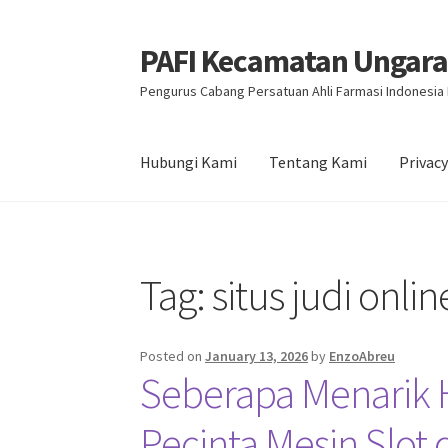
PAFI Kecamatan Ungar
Skip
Skip
to
to
Pengurus Cabang Persatuan Ahli Farmasi Indonesi
navigation
content
Hubungi Kami
Tentang Kami
Privacy
Home
Hubungi Kami
Privacy Policy
Tentang K
Tag:
situs judi onl
Posted on
January 13, 2026
by
EnzoAbreu
Seberapa Menarik H
Pecinta Mesin Slot 