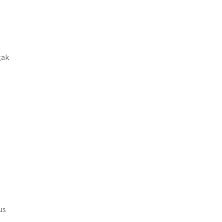
gak
us