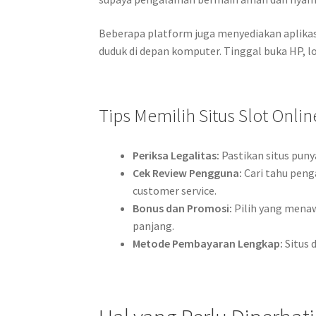
Beberapa platform juga menyediakan aplikasi
duduk di depan komputer. Tinggal buka HP, lo
Tips Memilih Situs Slot Onlin
Periksa Legalitas:
Pastikan situs punya
Cek Review Pengguna:
Cari tahu peng
customer service.
Bonus dan Promosi:
Pilih yang menaw
panjang.
Metode Pembayaran Lengkap:
Situs 