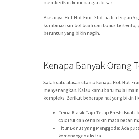
memberikan kemenangan besar.
Biasanya, Hot Hot Fruit Slot hadir dengan 5 
kombinasi simbol buah dan bonus tertentu
beruntun yang bikin nagih.
Kenapa Banyak Orang Ter
Salah satu alasan utama kenapa Hot Hot Frui
menyenangkan. Kalau kamu baru mulai main sl
kompleks. Berikut beberapa hal yang bikin Hot
Tema Klasik Tapi Tetap Fresh:
Buah-bu
colorful dan ceria bikin mata betah m
Fitur Bonus yang Menggoda:
Ada puta
kemenangan ekstra.