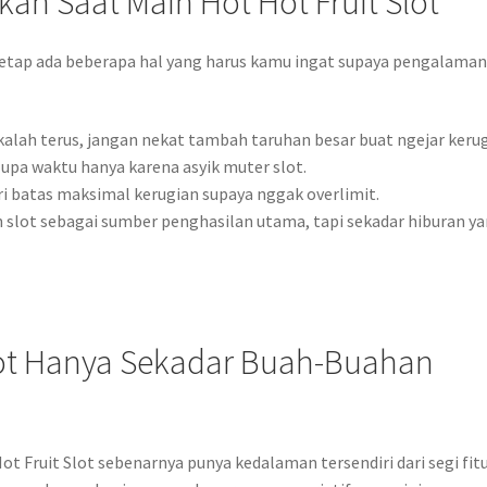
kan Saat Main Hot Hot Fruit Slot
tap ada beberapa hal yang harus kamu ingat supaya pengalama
kalah terus, jangan nekat tambah taruhan besar buat ngejar kerug
upa waktu hanya karena asyik muter slot.
i batas maksimal kerugian supaya nggak overlimit.
 slot sebagai sumber penghasilan utama, tapi sekadar hiburan y
lot Hanya Sekadar Buah-Buahan
t Fruit Slot sebenarnya punya kedalaman tersendiri dari segi fit