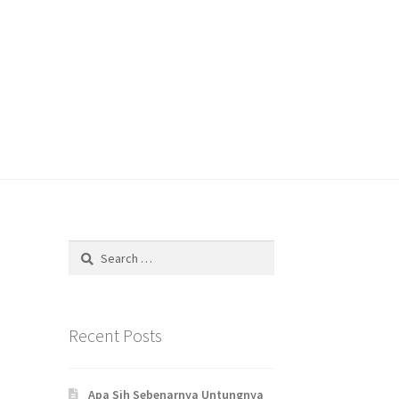
Search
for:
Recent Posts
Apa Sih Sebenarnya Untungnya