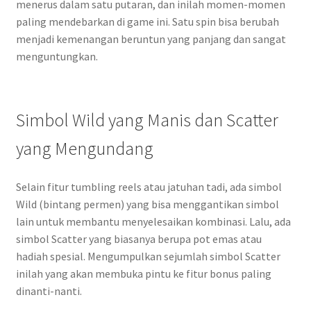
menerus dalam satu putaran, dan inilah momen-momen
paling mendebarkan di game ini. Satu spin bisa berubah
menjadi kemenangan beruntun yang panjang dan sangat
menguntungkan.
Simbol Wild yang Manis dan Scatter
yang Mengundang
Selain fitur tumbling reels atau jatuhan tadi, ada simbol
Wild (bintang permen) yang bisa menggantikan simbol
lain untuk membantu menyelesaikan kombinasi. Lalu, ada
simbol Scatter yang biasanya berupa pot emas atau
hadiah spesial. Mengumpulkan sejumlah simbol Scatter
inilah yang akan membuka pintu ke fitur bonus paling
dinanti-nanti.