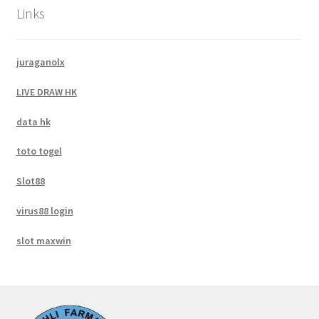
Links
juraganolx
LIVE DRAW HK
data hk
toto togel
Slot88
virus88 login
slot maxwin