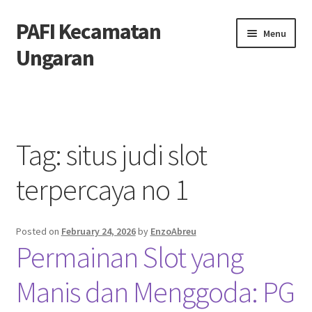
PAFI Kecamatan
Skip
Skip
Menu
to
to
Ungaran
navigation
content
Home
Hubungi Kami
Tag:
situs judi slot
Privacy Policy
terpercaya no 1
Tentang Kami
Posted on
February 24, 2026
by
EnzoAbreu
Permainan Slot yang
Manis dan Menggoda: PG