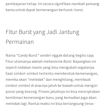
pembayaran tetap. Ini secara signifikan nambah peluang
kamu untuk dapat kemenangan berturut-turut.
Fitur Burst yang Jadi Jantung
Permainan
Nama "Candy Burst" sendiri nggak datang begitu saja.
Fitur utamanya adalah mekanisme
Burst
. Bayangkan ini
seperti ledakan manis yang bisa mengubah segalanya.
Saat simbol-simbol tertentu membentuk kemenangan,
mereka akan "meledak" dan menghilang, membuat
simbol-simbol di atasnya jatuh ke bawah untuk mengisi
posisi yang kosong. Proses jatuhnya ini bisa menciptakan
kombinasi kemenangan baru, yang kemudian juga akan
meledak lagi. Rantai reaksi ini bisa berlangsung terus-