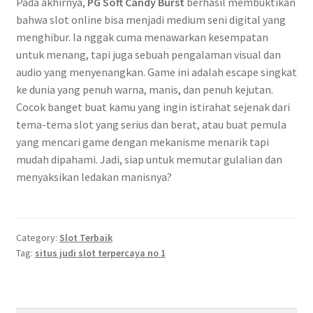
Pada akhirnya,
PG Soft Candy Burst
berhasil membuktikan
bahwa slot online bisa menjadi medium seni digital yang
menghibur. Ia nggak cuma menawarkan kesempatan
untuk menang, tapi juga sebuah pengalaman visual dan
audio yang menyenangkan. Game ini adalah escape singkat
ke dunia yang penuh warna, manis, dan penuh kejutan.
Cocok banget buat kamu yang ingin istirahat sejenak dari
tema-tema slot yang serius dan berat, atau buat pemula
yang mencari game dengan mekanisme menarik tapi
mudah dipahami. Jadi, siap untuk memutar gulalian dan
menyaksikan ledakan manisnya?
Category:
Slot Terbaik
Tag:
situs judi slot terpercaya no 1