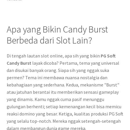
Apa yang Bikin Candy Burst
Berbeda dari Slot Lain?
Di tengah lautan slot online, apa sih yang bikin
PG Soft
Candy Burst
layak dicoba? Pertama, tema yang universal
dan disukai banyak orang. Siapa sih yang nggak suka
permen? Tema ini membawa nuansa nostalgia dan
kebahagiaan yang sederhana. Kedua, mekanisme "Burst"
atau jatuhan berantai itu memberikan sensasi gameplay
yang dinamis. Kamu nggak cuma pasif menunggu
gulungan berhenti; setiap kemenangan kecil bisa memicu
reaksi domino yang besar. Ketiga, kualitas produksi PG Soft
yang selalu top-notch. Mereka nggak setengah-setengah
dalam membangun dunia game mereka.