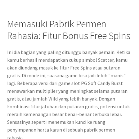
Memasuki Pabrik Permen
Rahasia: Fitur Bonus Free Spins
Ini dia bagian yang paling ditunggu banyak pemain. Ketika
kamu berhasil mendapatkan cukup simbol Scatter, kamu
akan diundang masuk ke fitur Free Spins atau putaran
gratis. Di mode ini, suasana game bisa jadi lebih "manis"
lagi. Beberapa versi dari game slot PG Soft Candy Burst
menawarkan multiplier yang meningkat selama putaran
gratis, atau jumlah Wild yang lebih banyak. Dengan
kombinasi fitur jatuhan dan putaran gratis, potensi untuk
meraih kemenangan besar benar-benar terbuka lebar.
Sensasinya seperti menemukan kunci ke ruang
penyimpanan harta karun di sebuah pabrik permen
rahasia.