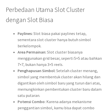
Perbedaan Utama Slot Cluster
dengan Slot Biasa
Paylines:
Slot biasa pakai paylines tetap,
sementara slot cluster hanya butuh simbol
berkelompok.
Area Permainan:
Slot cluster biasanya
menggunakan grid besar, seperti 5×5 atau bahkan
7×7, bukan hanya 3×5 reels.
Penghapusan Simbol:
Setelah cluster menang,
simbol yang membentuk cluster akan hilang dan
digantikan oleh simbol baru yang turun dari atas,
memungkinkan pembentukan cluster baru dalam
satu putaran.
Potensi Combo:
Karena adanya mekanisme
penggantian simbol, kamu bisa dapat combo