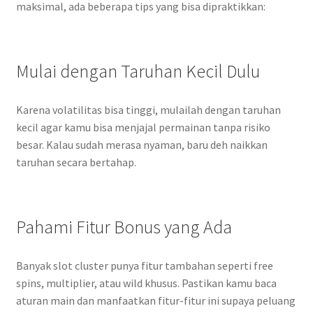
maksimal, ada beberapa tips yang bisa dipraktikkan:
Mulai dengan Taruhan Kecil Dulu
Karena volatilitas bisa tinggi, mulailah dengan taruhan
kecil agar kamu bisa menjajal permainan tanpa risiko
besar. Kalau sudah merasa nyaman, baru deh naikkan
taruhan secara bertahap.
Pahami Fitur Bonus yang Ada
Banyak slot cluster punya fitur tambahan seperti free
spins, multiplier, atau wild khusus. Pastikan kamu baca
aturan main dan manfaatkan fitur-fitur ini supaya peluang