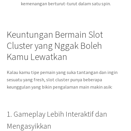
kemenangan berturut-turut dalam satu spin.
Keuntungan Bermain Slot
Cluster yang Nggak Boleh
Kamu Lewatkan
Kalau kamu tipe pemain yang suka tantangan dan ingin
sesuatu yang fresh, slot cluster punya beberapa
keunggulan yang bikin pengalaman main makin asik:
1. Gameplay Lebih Interaktif dan
Mengasyikkan