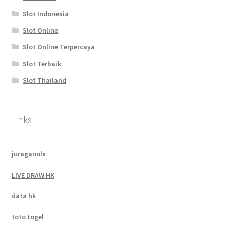
Slot Indonesia
Slot Online
Slot Online Terpercaya
Slot Terbaik
Slot Thailand
Links
juraganolx
LIVE DRAW HK
data hk
toto togel