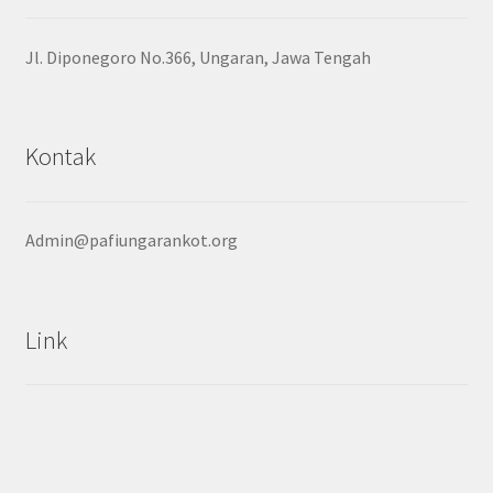
Jl. Diponegoro No.366, Ungaran, Jawa Tengah
Kontak
Admin@pafiungarankot.org
Link