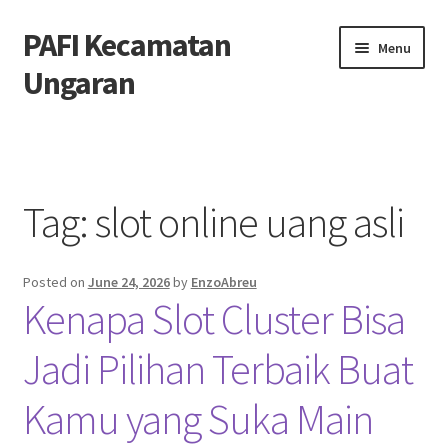
PAFI Kecamatan
Skip
Skip
Menu
to
to
Ungaran
navigation
content
Home
Hubungi Kami
Tag:
slot online uang asli
Privacy Policy
Posted on
June 24, 2026
by
EnzoAbreu
Tentang Kami
Kenapa Slot Cluster Bisa
Jadi Pilihan Terbaik Buat
Kamu yang Suka Main