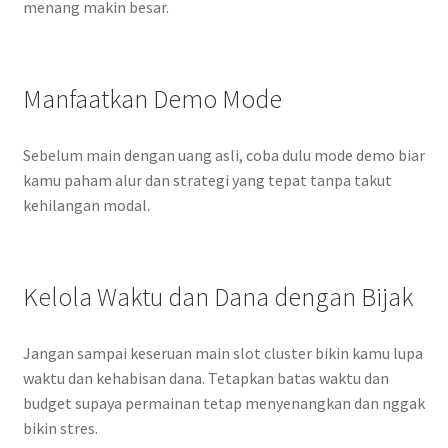
menang makin besar.
Manfaatkan Demo Mode
Sebelum main dengan uang asli, coba dulu mode demo biar
kamu paham alur dan strategi yang tepat tanpa takut
kehilangan modal.
Kelola Waktu dan Dana dengan Bijak
Jangan sampai keseruan main slot cluster bikin kamu lupa
waktu dan kehabisan dana. Tetapkan batas waktu dan
budget supaya permainan tetap menyenangkan dan nggak
bikin stres.