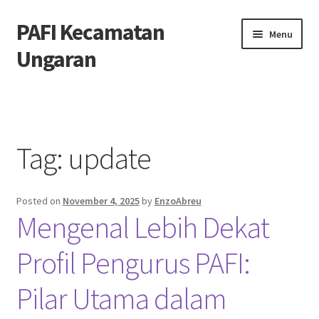
PAFI Kecamatan
Skip
Skip
Menu
to
to
Ungaran
navigation
content
Home
Hubungi Kami
Tag:
update
Privacy Policy
Posted on
November 4, 2025
by
EnzoAbreu
Tentang Kami
Mengenal Lebih Dekat
Profil Pengurus PAFI:
Pilar Utama dalam