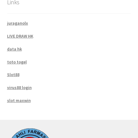
Links
juraganolx
LIVE DRAW HK
data hk
toto togel
Slot88
virus88 login
slot maxwin