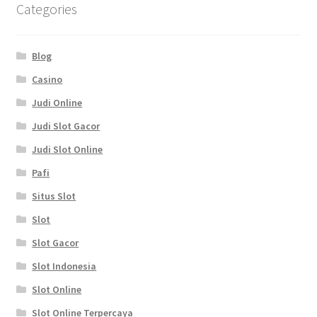
Categories
Blog
Casino
Judi Online
Judi Slot Gacor
Judi Slot Online
Pafi
Situs Slot
Slot
Slot Gacor
Slot Indonesia
Slot Online
Slot Online Terpercaya