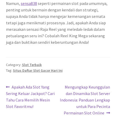
Namun,
sensa838
seperti permainan slot pada umumnya,
penting untuk bermain dengan kendali dan strategi,
supaya Anda tidak hanya mengejar kemenangan semata
tetapi juga menikmati prosesnya. Jadi, apakah Anda siap
merasakan sensasi Raja Reel yang meledak-ledak dalam
petualangan seru ini? Cobalah Reel King Mega sekarang
juga dan buktikan sendiri keberuntungan Anda!
Category:
Slot Terbaik
Tag:
Situs Daftar Slot Gacor Hari Ini
Post
Previous
Next
Apakah Ada Slot Yang
Mengungkap Keunggulan
post:
post:
Sering Keluar Jackpot? Cari
dan Dinamika Slot Server
navigation
Tahu Cara Memilih Mesin
Indonesia: Panduan Lengkap
Slot Favoritmu!
untuk Para Pecinta
Permainan Slot Online