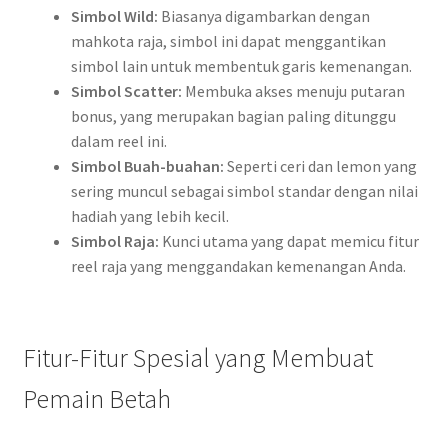
Simbol Wild:
Biasanya digambarkan dengan
mahkota raja, simbol ini dapat menggantikan
simbol lain untuk membentuk garis kemenangan.
Simbol Scatter:
Membuka akses menuju putaran
bonus, yang merupakan bagian paling ditunggu
dalam reel ini.
Simbol Buah-buahan:
Seperti ceri dan lemon yang
sering muncul sebagai simbol standar dengan nilai
hadiah yang lebih kecil.
Simbol Raja:
Kunci utama yang dapat memicu fitur
reel raja yang menggandakan kemenangan Anda.
Fitur-Fitur Spesial yang Membuat
Pemain Betah