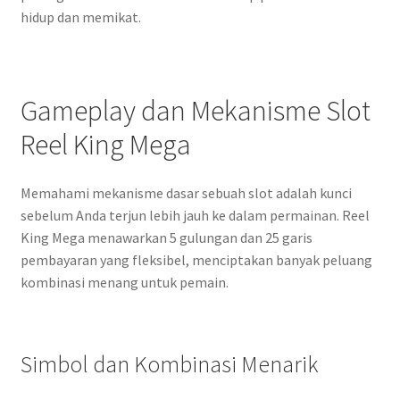
hidup dan memikat.
Gameplay dan Mekanisme Slot
Reel King Mega
Memahami mekanisme dasar sebuah slot adalah kunci
sebelum Anda terjun lebih jauh ke dalam permainan. Reel
King Mega menawarkan 5 gulungan dan 25 garis
pembayaran yang fleksibel, menciptakan banyak peluang
kombinasi menang untuk pemain.
Simbol dan Kombinasi Menarik