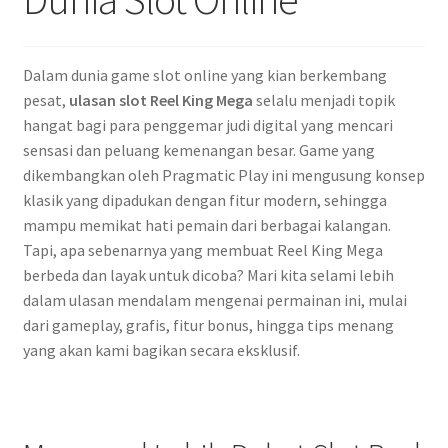
Dalam dunia game slot online yang kian berkembang
pesat,
ulasan slot Reel King Mega
selalu menjadi topik
hangat bagi para penggemar judi digital yang mencari
sensasi dan peluang kemenangan besar. Game yang
dikembangkan oleh Pragmatic Play ini mengusung konsep
klasik yang dipadukan dengan fitur modern, sehingga
mampu memikat hati pemain dari berbagai kalangan.
Tapi, apa sebenarnya yang membuat Reel King Mega
berbeda dan layak untuk dicoba? Mari kita selami lebih
dalam ulasan mendalam mengenai permainan ini, mulai
dari gameplay, grafis, fitur bonus, hingga tips menang
yang akan kami bagikan secara eksklusif.