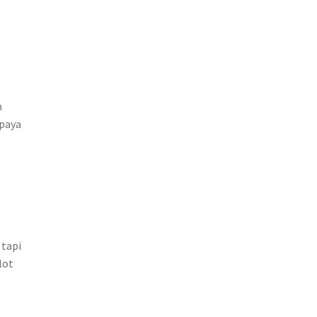
n
upaya
 tapi
lot