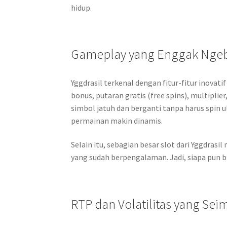
hidup.
Gameplay yang Enggak Nge
Yggdrasil terkenal dengan fitur-fitur inovat
bonus, putaran gratis (free spins), multipli
simbol jatuh dan berganti tanpa harus spin
permainan makin dinamis.
Selain itu, sebagian besar slot dari Yggdr
yang sudah berpengalaman. Jadi, siapa pun bi
RTP dan Volatilitas yang Se