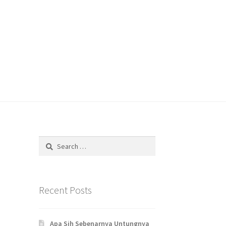
Search
for:
Recent Posts
Apa Sih Sebenarnya Untungnya