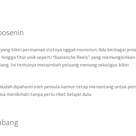
bosenin
if yang bikin permainan slotnya nggak monoton. Ada berbagai jeni
er, hingga fitur unik seperti “Avalanche Reels” yang memungkinkan
 ulang. Ini tentunya menambah peluang menang sekaligus bikin
asil mudah dipahami oleh pemula namun tetap menantang untuk pe
sa menikmati tanpa perlu ribet belajar dulu.
imbang