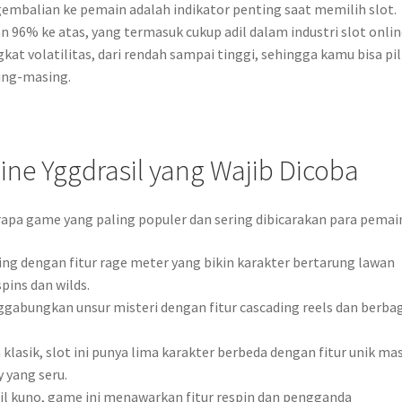
embalian ke pemain adalah indikator penting saat memilih slot.
 96% ke atas, yang termasuk cukup adil dalam industri slot onlin
kat volatilitas, dari rendah sampai tinggi, sehingga kamu bisa pil
sing-masing.
ine Yggdrasil yang Wajib Dicoba
apa game yang paling populer dan sering dibicarakan para pemai
ing dengan fitur rage meter yang bikin karakter bertarung lawan
pins dan wilds.
gabungkan unsur misteri dengan fitur cascading reels dan berba
a klasik, slot ini punya lima karakter berbeda dengan fitur unik ma
 yang seru.
il kuno, game ini menawarkan fitur respin dan pengganda