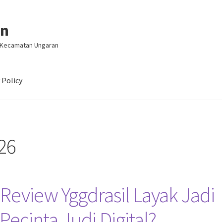
an
a Kecamatan Ungaran
 Policy
ami
26
Review Yggdrasil Layak Jadi
 Pecinta Judi Digital?