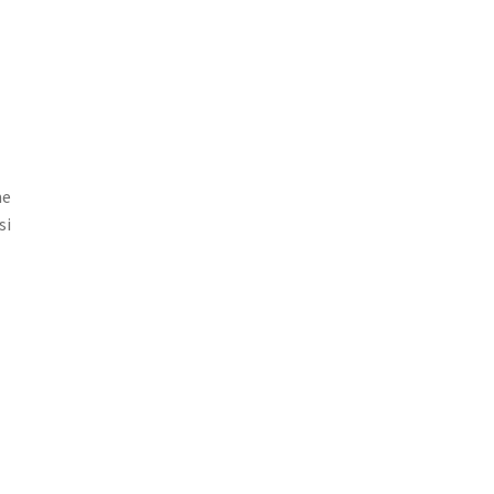
me
si