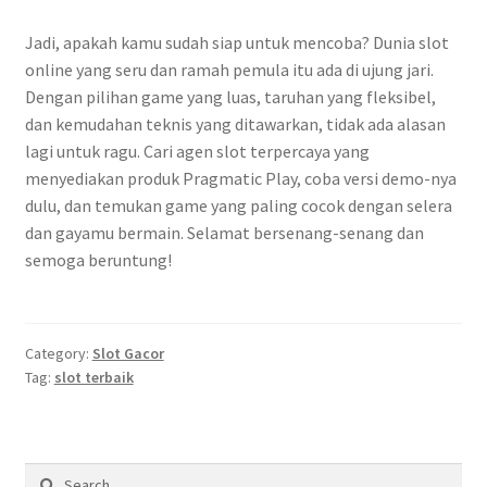
Jadi, apakah kamu sudah siap untuk mencoba? Dunia slot
online yang seru dan ramah pemula itu ada di ujung jari.
Dengan pilihan game yang luas, taruhan yang fleksibel,
dan kemudahan teknis yang ditawarkan, tidak ada alasan
lagi untuk ragu. Cari agen slot terpercaya yang
menyediakan produk Pragmatic Play, coba versi demo-nya
dulu, dan temukan game yang paling cocok dengan selera
dan gayamu bermain. Selamat bersenang-senang dan
semoga beruntung!
Category:
Slot Gacor
Tag:
slot terbaik
Search