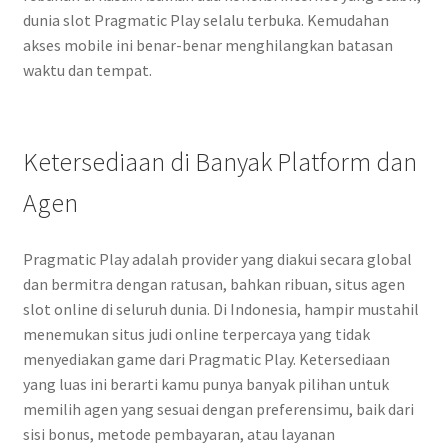
dunia slot Pragmatic Play selalu terbuka. Kemudahan
akses mobile ini benar-benar menghilangkan batasan
waktu dan tempat.
Ketersediaan di Banyak Platform dan
Agen
Pragmatic Play adalah provider yang diakui secara global
dan bermitra dengan ratusan, bahkan ribuan, situs agen
slot online di seluruh dunia. Di Indonesia, hampir mustahil
menemukan situs judi online terpercaya yang tidak
menyediakan game dari Pragmatic Play. Ketersediaan
yang luas ini berarti kamu punya banyak pilihan untuk
memilih agen yang sesuai dengan preferensimu, baik dari
sisi bonus, metode pembayaran, atau layanan