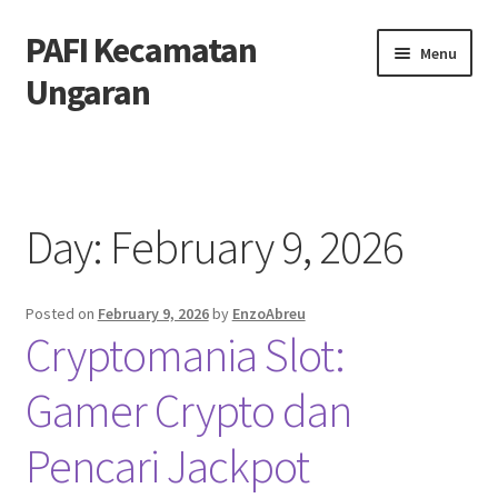
PAFI Kecamatan
Skip
Skip
Menu
to
to
Ungaran
navigation
content
Home
Hubungi Kami
Day:
February 9, 2026
Privacy Policy
Posted on
February 9, 2026
by
EnzoAbreu
Tentang Kami
Cryptomania Slot:
Gamer Crypto dan
Pencari Jackpot