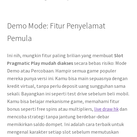
Demo Mode: Fitur Penyelamat
Pemula
Ini nih, mungkin fitur paling brilian yang membuat
Slot
Pragmatic Play mudah diakses
secara bebas risiko: Mode
Demo atau Percobaan. Hampir semua game populer
mereka punya versi ini. Kamu bisa main sepuasnya dengan
kredit virtual, tanpa perlu deposit uang sungguhan sama
sekali. Bayangkan ini seperti test drive sebelum beli mobil.
Kamu bisa belajar mekanisme game, memahami fitur
bonus seperti free spins atau multipliers,
live draw hk
dan
mencoba strategi tanpa jantung berdebar-debar
memikirkan saldo dompet. Ini adalah cara terbaik untuk
mengenal karakter setiap slot sebelum memutuskan