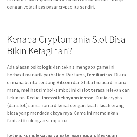
dengan volatilitas pasar crypto itu sendiri.
Kenapa Cryptomania Slot Bisa
Bikin Ketagihan?
Ada alasan psikologis dan teknis mengapa game ini
berhasil menarik perhatian. Pertama,
familiaritas
. Di era
di mana berita tentang Bitcoin dan Shiba Inu ada di mana-
mana, melihat simbol-simbol ini di slot terasa relevan dan
kekinian. Kedua,
fantasi kekayaan instan
. Dunia crypto
(dan slot) sama-sama dikenal dengan kisah-kisah orang
biasa yang mendadak kaya raya. Game ini memainkan
fantasi itu dengan sempurna.
Ketiga,
kompleksitas yang terasa mudah
. Meskipun