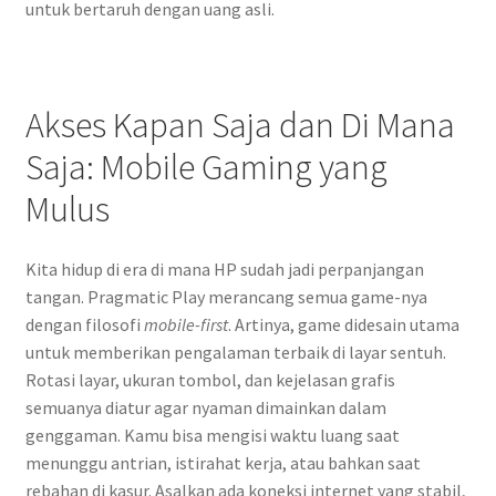
untuk bertaruh dengan uang asli.
Akses Kapan Saja dan Di Mana
Saja: Mobile Gaming yang
Mulus
Kita hidup di era di mana HP sudah jadi perpanjangan
tangan. Pragmatic Play merancang semua game-nya
dengan filosofi
mobile-first
. Artinya, game didesain utama
untuk memberikan pengalaman terbaik di layar sentuh.
Rotasi layar, ukuran tombol, dan kejelasan grafis
semuanya diatur agar nyaman dimainkan dalam
genggaman. Kamu bisa mengisi waktu luang saat
menunggu antrian, istirahat kerja, atau bahkan saat
rebahan di kasur. Asalkan ada koneksi internet yang stabil,