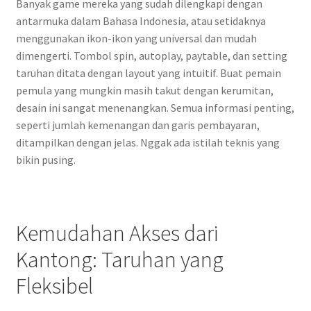
Banyak game mereka yang sudah dilengkapi dengan
antarmuka dalam Bahasa Indonesia, atau setidaknya
menggunakan ikon-ikon yang universal dan mudah
dimengerti. Tombol spin, autoplay, paytable, dan setting
taruhan ditata dengan layout yang intuitif. Buat pemain
pemula yang mungkin masih takut dengan kerumitan,
desain ini sangat menenangkan. Semua informasi penting,
seperti jumlah kemenangan dan garis pembayaran,
ditampilkan dengan jelas. Nggak ada istilah teknis yang
bikin pusing.
Kemudahan Akses dari
Kantong: Taruhan yang
Fleksibel