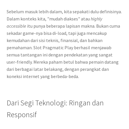
Sebelum masuk lebih dalam, kita sepakati dulu definisinya.
Dalam konteks kita, "mudah diakses" atau
highly
accessible
itu punya beberapa lapisan makna. Bukan cuma
sekadar game-nya bisa di-load, tapi juga mencakup
kemudahan dari sisi teknis, finansial, dan bahkan
pemahaman. Slot Pragmatic Play berhasil menjawab
semua tantangan ini dengan pendekatan yang sangat
user-friendly. Mereka paham betul bahwa pemain datang
dari berbagai latar belakang, dengan perangkat dan
koneksi internet yang berbeda-beda.
Dari Segi Teknologi: Ringan dan
Responsif