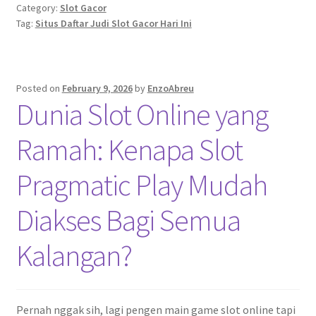
Category:
Slot Gacor
Tag:
Situs Daftar Judi Slot Gacor Hari Ini
Posted on
February 9, 2026
by
EnzoAbreu
Dunia Slot Online yang
Ramah: Kenapa Slot
Pragmatic Play Mudah
Diakses Bagi Semua
Kalangan?
Pernah nggak sih, lagi pengen main game slot online tapi