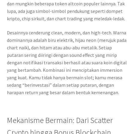
dan mungkin beberapa token altcoin populer lainnya. Tak
lupa, ada juga simbol-simbol pendukung seperti dompet
kripto, chip sirkuit, dan chart trading yang meledak-ledak.
Desainnya cenderung clean, modern, dan high-tech. Warna
dominannya adalah biru elektrik, hijau neon (merujuk pada
chart naik), dan hitam atau abu-abu metalik. Setiap
putaran sering diiringi dengan sound effect yang mirip
dengan notifikasi transaksi berhasil atau suara koin digital
yang bertambah. Kombinasi ini menciptakan immersion
yang kuat. Kamu tidak hanya bermain slot; kamu merasa
sedang “berinvestasi” dalam setiap putaran, dengan
harapan return yang besar dalam bentuk kemenangan.
Mekanisme Bermain: Dari Scatter
Crypto hingga Bonus Blockchain