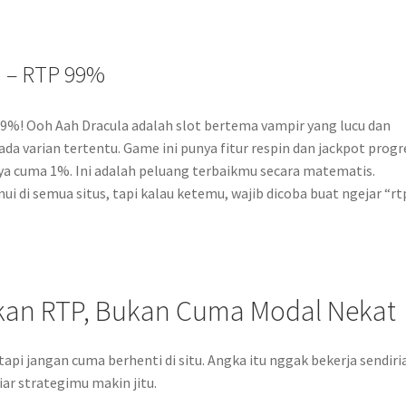
) – RTP 99%
 99%! Ooh Aah Dracula adalah slot bertema vampir yang lucu dan
a varian tertentu. Game ini punya fitur respin dan jackpot progr
ya cuma 1%. Ini adalah peluang terbaikmu secara matematis.
i di semua situs, tapi kalau ketemu, wajib dicoba buat ngejar “rt
rkan RTP, Bukan Cuma Modal Nekat
api jangan cuma berhenti di situ. Angka itu nggak bekerja sendiri
ar strategimu makin jitu.