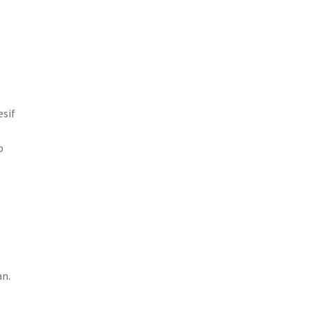
esif
p
an.