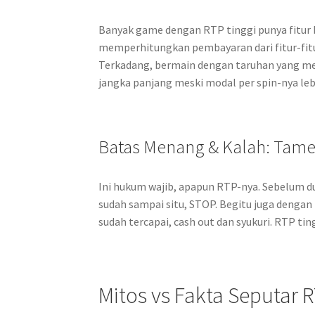
Banyak game dengan RTP tinggi punya fitur 
memperhitungkan pembayaran dari fitur-fitur
Terkadang, bermain dengan taruhan yang me
jangka panjang meski modal per spin-nya leb
Batas Menang & Kalah: Tame
Ini hukum wajib, apapun RTP-nya. Sebelum d
sudah sampai situ, STOP. Begitu juga dengan
sudah tercapai, cash out dan syukuri. RTP ti
Mitos vs Fakta Seputar R