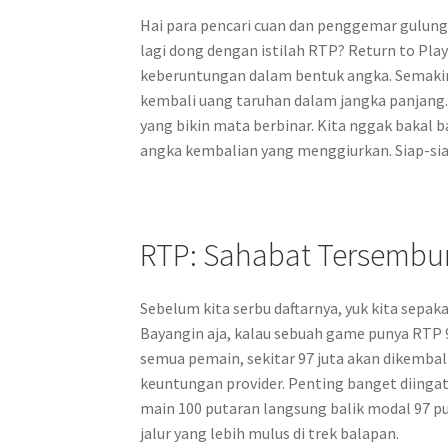
Hai para pencari cuan dan penggemar gulunga
lagi dong dengan istilah RTP? Return to Pla
keberuntungan dalam bentuk angka. Semakin 
kembali uang taruhan dalam jangka panjang. 
yang bikin mata berbinar. Kita nggak bakal b
angka kembalian yang menggiurkan. Siap-siap
RTP: Sahabat Tersembuny
Sebelum kita serbu daftarnya, yuk kita sepaka
Bayangin aja, kalau sebuah game punya RTP 97
semua pemain, sekitar 97 juta akan dikembal
keuntungan provider. Penting banget diingat
main 100 putaran langsung balik modal 97 pu
jalur yang lebih mulus di trek balapan.