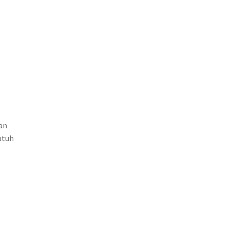
an
utuh