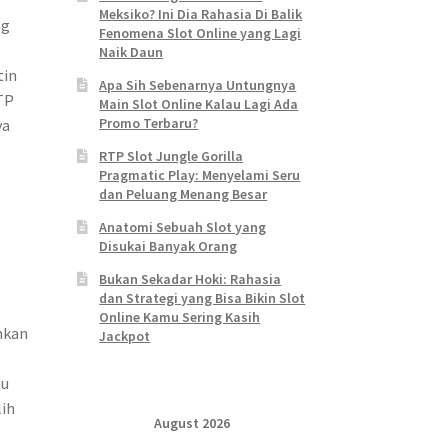
Meksiko? Ini Dia Rahasia Di Balik
ng
Fenomena Slot Online yang Lagi
Naik Daun
tin
Apa Sih Sebenarnya Untungnya
TP
Main Slot Online Kalau Lagi Ada
Promo Terbaru?
ya
RTP Slot Jungle Gorilla
Pragmatic Play: Menyelami Seru
dan Peluang Menang Besar
Anatomi Sebuah Slot yang
Disukai Banyak Orang
Bukan Sekadar Hoki: Rahasia
dan Strategi yang Bisa Bikin Slot
Online Kamu Sering Kasih
uhkan
Jackpot
mu
lih
August 2026