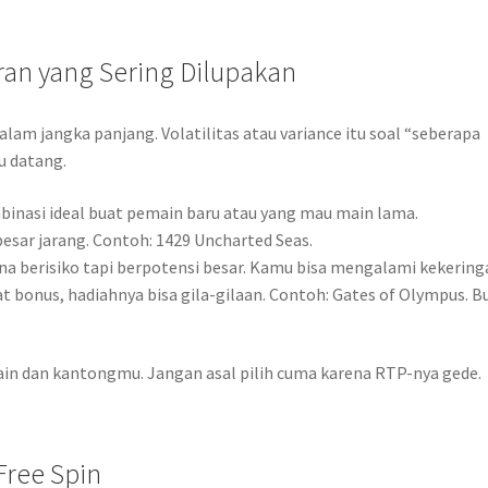
ran yang Sering Dilupakan
lam jangka panjang. Volatilitas atau variance itu soal “seberapa
u datang.
inasi ideal buat pemain baru atau yang mau main lama.
esar jarang. Contoh: 1429 Uncharted Seas.
na berisiko tapi berpotensi besar. Kamu bisa mengalami kekering
t bonus, hadiahnya bisa gila-gilaan. Contoh: Gates of Olympus. B
ain dan kantongmu. Jangan asal pilih cuma karena RTP-nya gede.
Free Spin