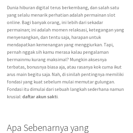
Dunia hiburan digital terus berkembang, dan salah satu
yang selalu menarik perhatian adalah permainan slot
online. Bagi banyak orang, ini lebih dari sekadar
permainan; ini adalah momen relaksasi, ketegangan yang
menyenangkan, dan tentu saja, harapan untuk
mendapatkan kemenangan yang menggiurkan. Tapi,
pernah nggak sih kamu merasa kalau pengalaman
bermainmu kurang maksimal? Mungkin aksesnya
terbatas, bonusnya biasa aja, atau rasanya kok cuma ikut
arus main begitu saja. Nah, di sinilah pentingnya memiliki
fondasi yang kuat sebelum mulai memutar gulungan.
Fondasi itu dimulai dari sebuah langkah sederhana namun
krusial:
daftar akun sakti
.
Apa Sebenarnya yang