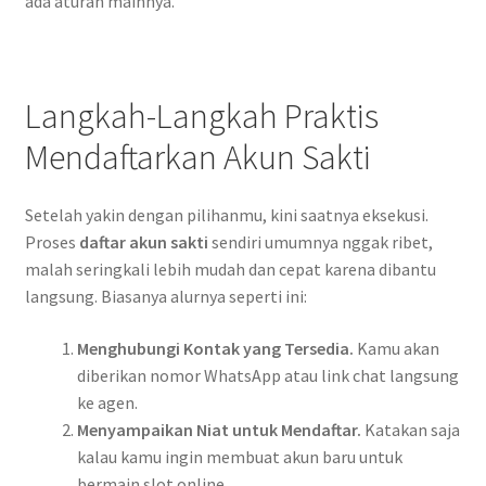
ada aturan mainnya.
Langkah-Langkah Praktis
Mendaftarkan Akun Sakti
Setelah yakin dengan pilihanmu, kini saatnya eksekusi.
Proses
daftar akun sakti
sendiri umumnya nggak ribet,
malah seringkali lebih mudah dan cepat karena dibantu
langsung. Biasanya alurnya seperti ini:
Menghubungi Kontak yang Tersedia.
Kamu akan
diberikan nomor WhatsApp atau link chat langsung
ke agen.
Menyampaikan Niat untuk Mendaftar.
Katakan saja
kalau kamu ingin membuat akun baru untuk
bermain slot online.