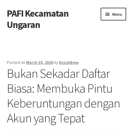
PAFI Kecamatan
Skip
Skip
Menu
to
to
Ungaran
navigation
content
Home
Hubungi Kami
Posted on
March 10, 2026
by
EnzoAbreu
Bukan Sekadar Daftar
Privacy Policy
Biasa: Membuka Pintu
Tentang Kami
Keberuntungan dengan
Akun yang Tepat