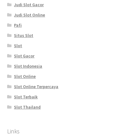
Judi Slot Gacor
Judi Slot Online
Pafi
Situs Slot
Slot
Slot Gacor
Slot Indonesia
Slot Online
Slot Online Terpercaya
Slot Terbaik
Slot Thailand
Links