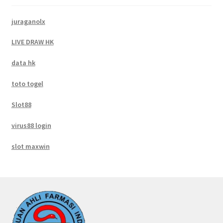
juraganolx
LIVE DRAW HK
data hk
toto togel
Slot88
virus88 login
slot maxwin