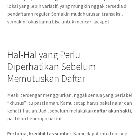
lokal yang lebih variatif, yang mungkin nggak tersedia di
pendaftaran reguler. Semakin mudah urusan transaksi,
semakin fokus kamu bisa untuk mencari jackpot.
Hal-Hal yang Perlu
Diperhatikan Sebelum
Memutuskan Daftar
Meski terdengar menggiurkan, nggak semua yang berlabel
“khusus” itu pasti aman. Kamu tetap harus pakai nalar dan
kehati-hatian. Jadi, sebelum melakukan
daftar akun sakti
,
pastikan beberapa hal ini.
Pertama, kredibilitas sumber.
Kamu dapat info tentang