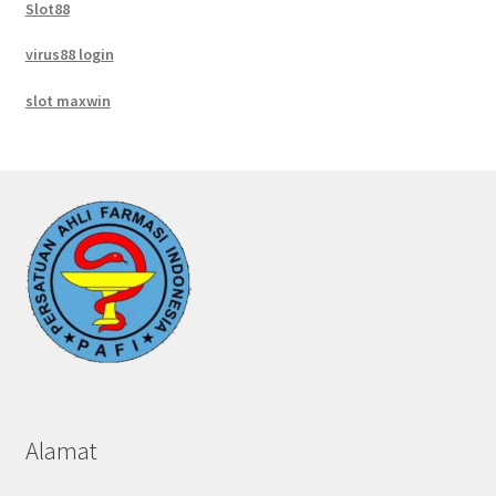
Slot88
virus88 login
slot maxwin
Alamat