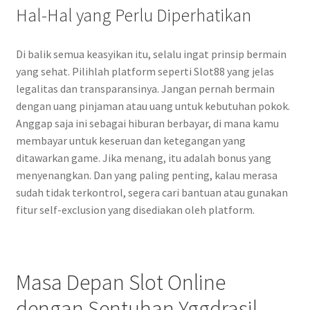
Hal-Hal yang Perlu Diperhatikan
Di balik semua keasyikan itu, selalu ingat prinsip bermain
yang sehat. Pilihlah platform seperti Slot88 yang jelas
legalitas dan transparansinya. Jangan pernah bermain
dengan uang pinjaman atau uang untuk kebutuhan pokok.
Anggap saja ini sebagai hiburan berbayar, di mana kamu
membayar untuk keseruan dan ketegangan yang
ditawarkan game. Jika menang, itu adalah bonus yang
menyenangkan. Dan yang paling penting, kalau merasa
sudah tidak terkontrol, segera cari bantuan atau gunakan
fitur self-exclusion yang disediakan oleh platform.
Masa Depan Slot Online
dengan Sentuhan Yggdrasil