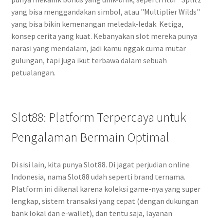
yang bisa menggandakan simbol, atau "Multiplier Wilds"
yang bisa bikin kemenangan meledak-ledak. Ketiga,
konsep cerita yang kuat. Kebanyakan slot mereka punya
narasi yang mendalam, jadi kamu nggak cuma mutar
gulungan, tapi juga ikut terbawa dalam sebuah
petualangan.
Slot88: Platform Terpercaya untuk
Pengalaman Bermain Optimal
Di sisi lain, kita punya Slot88. Di jagat perjudian online
Indonesia, nama Slot88 udah seperti brand ternama.
Platform ini dikenal karena koleksi game-nya yang super
lengkap, sistem transaksi yang cepat (dengan dukungan
bank lokal dan e-wallet), dan tentu saja, layanan