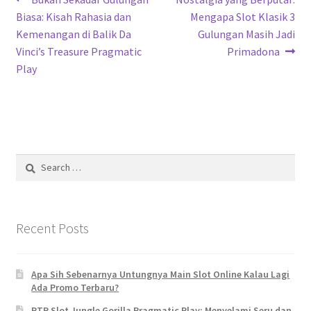
Post
post:
post:
Biasa: Kisah Rahasia dan
Mengapa Slot Klasik 3
navigation
Kemenangan di Balik Da
Gulungan Masih Jadi
Vinci’s Treasure Pragmatic
Primadona
Play
Search
for:
Recent Posts
Apa Sih Sebenarnya Untungnya Main Slot Online Kalau Lagi
Ada Promo Terbaru?
RTP Slot Jungle Gorilla Pragmatic Play: Menyelami Seru dan