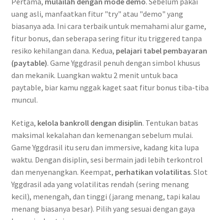
Pertama,
mulailah dengan mode demo
. Sebelum pakai
uang asli, manfaatkan fitur "try" atau "demo" yang
biasanya ada. Ini cara terbaik untuk memahami alur game,
fitur bonus, dan seberapa sering fitur itu triggered tanpa
resiko kehilangan dana. Kedua,
pelajari tabel pembayaran
(paytable)
. Game Yggdrasil penuh dengan simbol khusus
dan mekanik. Luangkan waktu 2 menit untuk baca
paytable, biar kamu nggak kaget saat fitur bonus tiba-tiba
muncul.
Ketiga,
kelola bankroll dengan disiplin
. Tentukan batas
maksimal kekalahan dan kemenangan sebelum mulai.
Game Yggdrasil itu seru dan immersive, kadang kita lupa
waktu. Dengan disiplin, sesi bermain jadi lebih terkontrol
dan menyenangkan. Keempat,
perhatikan volatilitas
. Slot
Yggdrasil ada yang volatilitas rendah (sering menang
kecil), menengah, dan tinggi (jarang menang, tapi kalau
menang biasanya besar). Pilih yang sesuai dengan gaya