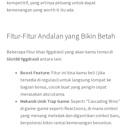
kompetitif, yang artinya peluang untuk dapat
kemenangan yang worth it itu ada.
Fitur-Fitur Andalan yang Bikin Betah
Beberapa fitur khas Yggdrasil yang akan kamu temui di
Slot88 Yggdrasil
antara lain:
Boost Feature:
Fitur ini bisa kamu beli (jika
tersedia di regulasi) untuk langsung lompat ke
bagian bonus, cocok buat yang pengin cepat
merasakan aksi utama.
Mekanik Unik Tiap Game:
Seperti "Cascading Wins"
di game-game seperti Reactoonz, di mana simbol
yang menang meledak dan digantikan simbol baru,
berpotensi bikin rantai kemenangan beruntun.