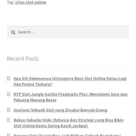
Tag:
situs slot online
Search
for:
Recent Posts
Apa Sih Sebenarnya Untungnya Main Slot Online Kalau Lagi
Ada Promo Terbaru?
RTP Slot Jungle Gorilla Pragmatic Play: Menyelami Seru dan
Peluang Menang Besar
Anatomi Sebuah Slot yang Disukai Banyak Orang
Bukan Sekadar Hoki: Rahasia dan Strategi yang Bisa Bikin
Slot Online Kamu Sering Kasih Jackpot
Kenapa Slot Cluster Bisa Jadi Pilihan Terbaik Buat Kamu