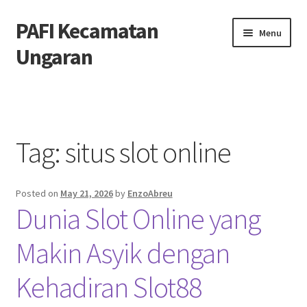
PAFI Kecamatan
Skip
Skip
Menu
to
to
Ungaran
navigation
content
Home
Hubungi Kami
Tag:
situs slot online
Privacy Policy
Posted on
May 21, 2026
by
EnzoAbreu
Tentang Kami
Dunia Slot Online yang
Makin Asyik dengan
Kehadiran Slot88