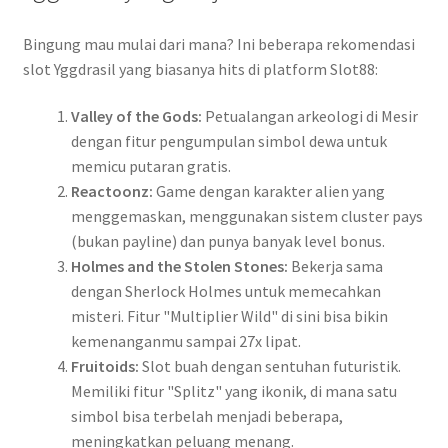
Bingung mau mulai dari mana? Ini beberapa rekomendasi
slot Yggdrasil yang biasanya hits di platform Slot88:
Valley of the Gods:
Petualangan arkeologi di Mesir
dengan fitur pengumpulan simbol dewa untuk
memicu putaran gratis.
Reactoonz:
Game dengan karakter alien yang
menggemaskan, menggunakan sistem cluster pays
(bukan payline) dan punya banyak level bonus.
Holmes and the Stolen Stones:
Bekerja sama
dengan Sherlock Holmes untuk memecahkan
misteri. Fitur "Multiplier Wild" di sini bisa bikin
kemenanganmu sampai 27x lipat.
Fruitoids:
Slot buah dengan sentuhan futuristik.
Memiliki fitur "Splitz" yang ikonik, di mana satu
simbol bisa terbelah menjadi beberapa,
meningkatkan peluang menang.