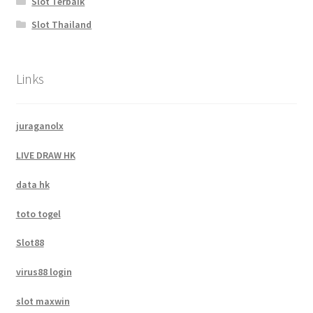
Slot Terbaik
Slot Thailand
Links
juraganolx
LIVE DRAW HK
data hk
toto togel
Slot88
virus88 login
slot maxwin