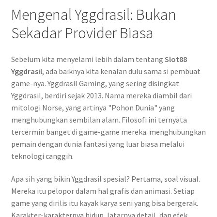
Mengenal Yggdrasil: Bukan
Sekadar Provider Biasa
Sebelum kita menyelami lebih dalam tentang
Slot88
Yggdrasil
, ada baiknya kita kenalan dulu sama si pembuat
game-nya. Yggdrasil Gaming, yang sering disingkat
Yggdrasil, berdiri sejak 2013. Nama mereka diambil dari
mitologi Norse, yang artinya "Pohon Dunia" yang
menghubungkan sembilan alam. Filosofi ini ternyata
tercermin banget di game-game mereka: menghubungkan
pemain dengan dunia fantasi yang luar biasa melalui
teknologi canggih.
Apa sih yang bikin Yggdrasil spesial? Pertama, soal visual.
Mereka itu pelopor dalam hal grafis dan animasi. Setiap
game yang dirilis itu kayak karya seni yang bisa bergerak.
Karakter-karakternya hidup, latarnya detail, dan efek