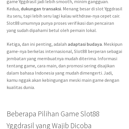
game Yggdrasil jadi lebih smooth, minim gangguan.
Kedua,
dukungan transaksi
. Menang besar di slot Yggdrasil
itu seru, tapi lebih seru lagi kalau withdraw-nya cepet cair.
Slot88 umumnya punya proses verifikasi dan pencairan
yang sudah dipahami betul oleh pemain lokal.
Ketiga, dan ini penting, adalah
adaptasi budaya
. Meskipun
game-nya berkelas internasional, Slot88 berperan sebagai
jembatan yang membuatnya mudah diterima. Informasi
tentang game, cara main, dan promosi sering disajikan
dalam bahasa Indonesia yang mudah dimengerti. Jadi,
kamu nggak akan kebingungan meski main game dengan
kualitas dunia.
Beberapa Pilihan Game Slot88
Yggdrasil yang Wajib Dicoba