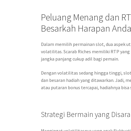
Peluang Menang dan RTP
Besarkah Harapan And
Dalam memilih permainan slot, dua aspek ut
volatilitas. Scarab Riches memiliki RTP yan
jangka panjang cukup adil bagi pemain.
Dengan volatilitas sedang hingga tinggi, s
dan besaran hadiah yang ditawarkan. Jadi, me
atau putaran bonus tercapai, hadiahnya bis
Strategi Bermain yang Disa
Mengingat volatilitasnya yang agak fluktuati