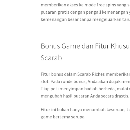
memberikan akses ke mode free spins yang 
putaran gratis dengan pengali kemenangan y
kemenangan besar tanpa mengeluarkan tar
Bonus Game dan Fitur Khusu
Scarab
Fitur bonus dalam Scarab Riches memberika
slot. Pada ronde bonus, Anda akan diajak mem
Tiap peti menyimpan hadiah berbeda, mulai 
mengubah hasil putaran Anda secara drastis.
Fitur ini bukan hanya menambah keseruan, te
game bertema serupa.