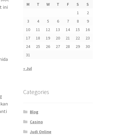
M
T
W
T
F
S
S
 ini
1
2
3
4
5
6
7
8
9
10
11
12
13
14
15
16
17
18
19
20
21
22
23
24
25
26
27
28
29
30
31
mida
« Jul
Categories
g
akan
anti
Blog
Casino
Judi Online