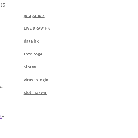
 15
juraganolx
LIVE DRAW HK
data hk
toto togel
Slot88
virus88 login
o.
slot maxwin
ot
-