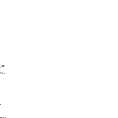
gan
pot
s
Anda