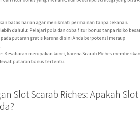
an batas harian agar menikmati permainan tanpa tekanan.
lebih dahulu:
Pelajari pola dan coba fitur bonus tanpa risiko besar
pada putaran gratis karena di sini Anda berpotensi meraup
.
r:
Kesabaran merupakan kunci, karena Scarab Riches memberika
lewat putaran bonus tertentu.
an Slot Scarab Riches: Apakah Slot
nda?