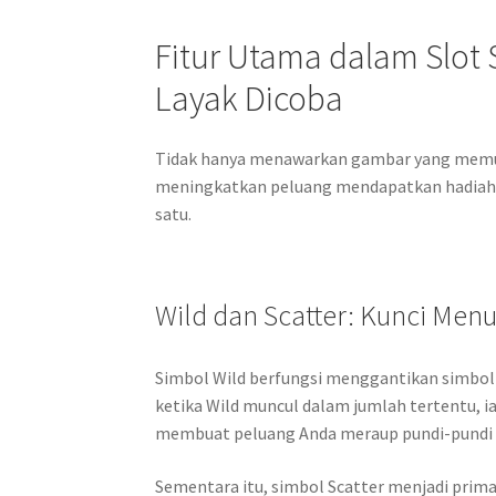
Fitur Utama dalam Slot
Layak Dicoba
Tidak hanya menawarkan gambar yang memukau
meningkatkan peluang mendapatkan hadiah leb
satu.
Wild dan Scatter: Kunci Me
Simbol Wild berfungsi menggantikan simbol
ketika Wild muncul dalam jumlah tertentu, 
membuat peluang Anda meraup pundi-pundi 
Sementara itu, simbol Scatter menjadi primad