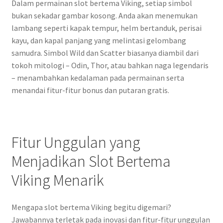
Dalam permainan slot bertema Viking, setiap simbol
bukan sekadar gambar kosong. Anda akan menemukan
lambang seperti kapak tempur, helm bertanduk, perisai
kayu, dan kapal panjang yang melintasi gelombang
samudra. Simbol Wild dan Scatter biasanya diambil dari
tokoh mitologi – Odin, Thor, atau bahkan naga legendaris
– menambahkan kedalaman pada permainan serta
menandai fitur-fitur bonus dan putaran gratis.
Fitur Unggulan yang
Menjadikan Slot Bertema
Viking Menarik
Mengapa slot bertema Viking begitu digemari?
Jawabannya terletak pada inovasi dan fitur-fitur unggulan