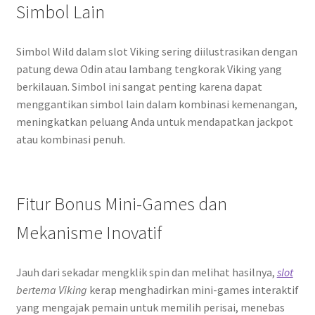
Simbol Lain
Simbol Wild dalam slot Viking sering diilustrasikan dengan
patung dewa Odin atau lambang tengkorak Viking yang
berkilauan. Simbol ini sangat penting karena dapat
menggantikan simbol lain dalam kombinasi kemenangan,
meningkatkan peluang Anda untuk mendapatkan jackpot
atau kombinasi penuh.
Fitur Bonus Mini-Games dan
Mekanisme Inovatif
Jauh dari sekadar mengklik spin dan melihat hasilnya,
slot
bertema Viking
kerap menghadirkan mini-games interaktif
yang mengajak pemain untuk memilih perisai, menebas