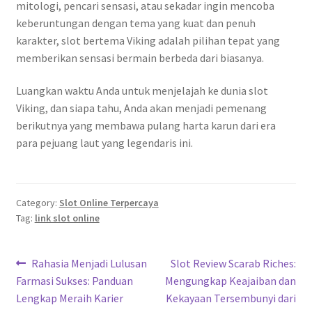
mitologi, pencari sensasi, atau sekadar ingin mencoba
keberuntungan dengan tema yang kuat dan penuh
karakter, slot bertema Viking adalah pilihan tepat yang
memberikan sensasi bermain berbeda dari biasanya.
Luangkan waktu Anda untuk menjelajah ke dunia slot
Viking, dan siapa tahu, Anda akan menjadi pemenang
berikutnya yang membawa pulang harta karun dari era
para pejuang laut yang legendaris ini.
Category:
Slot Online Terpercaya
Tag:
link slot online
Post
Previous
Next
Rahasia Menjadi Lulusan
Slot Review Scarab Riches:
post:
post:
Farmasi Sukses: Panduan
Mengungkap Keajaiban dan
navigation
Lengkap Meraih Karier
Kekayaan Tersembunyi dari