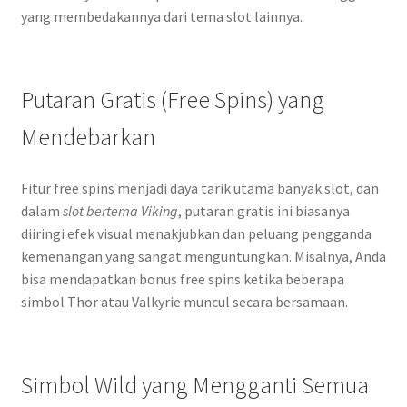
yang membedakannya dari tema slot lainnya.
Putaran Gratis (Free Spins) yang
Mendebarkan
Fitur free spins menjadi daya tarik utama banyak slot, dan
dalam
slot bertema Viking
, putaran gratis ini biasanya
diiringi efek visual menakjubkan dan peluang pengganda
kemenangan yang sangat menguntungkan. Misalnya, Anda
bisa mendapatkan bonus free spins ketika beberapa
simbol Thor atau Valkyrie muncul secara bersamaan.
Simbol Wild yang Mengganti Semua