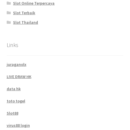
Slot Online Terpercaya
Slot Terbaik
Slot Thailand
Links
juraganolx
LIVE DRAW HK
data hk
toto togel
Slot88
virus88 login