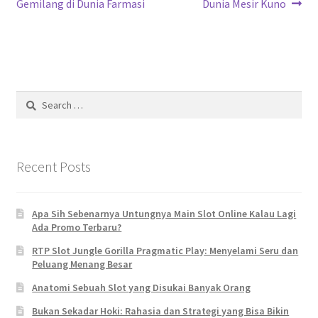
Gemilang di Dunia Farmasi
Dunia Mesir Kuno
Search
for:
Recent Posts
Apa Sih Sebenarnya Untungnya Main Slot Online Kalau Lagi
Ada Promo Terbaru?
RTP Slot Jungle Gorilla Pragmatic Play: Menyelami Seru dan
Peluang Menang Besar
Anatomi Sebuah Slot yang Disukai Banyak Orang
Bukan Sekadar Hoki: Rahasia dan Strategi yang Bisa Bikin