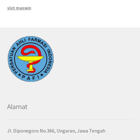
slot maxwin
Alamat
Jl. Diponegoro No.366, Ungaran, Jawa Tengah