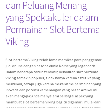
dan Peluang Menang
yang Spektakuler dalam
Permainan Slot Bertema
Viking
Slot bertema Viking telah lama memikat para penggemar
judi online dengan pesona dunia Norse yang legendaris.
Dalam beberapa tahun terakhir, kehadiran
slot bertema
Viking
semakin populer, tidak hanya karena estetika yang
memukau, tetapi juga karena mekanisme permainan yang
inovatif dan potensi kemenangan yang besar. Artikel ini
akan mengajak Anda menyelami berbagai aspek yang
membuat slot bertema Viking begitu digemari, mulai dari
latar sejarah dan budaya, simbol-simbol khas, hingga tips